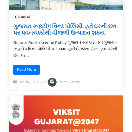
GUJARAT
ગુજરાત રૂફટોપ વિન્ડ પોલિસી: હવે ઘરની છત
પર પવનચક્કીથી વીજળી ઉત્પાદન શક્ય
Gujarat Rooftop Wind Policy ગુજરાત સરકારે નવી ગુજરાત
રૂફટોપ વિન્ડ પોલિસી અમલમાં મૂકી છે, જેના હેઠળ હવે ઘરની
છત પર …
Read More
January 19, 2026
/
Trend Gujarat