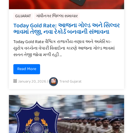
GUJARAT
ગાંધીનગર જિલ્લા સમાચાર
Today Gold Rate: આજના ગોલ્ડ અને સિલ્વર
ભાવમાં તેજી, નવા રેકોર્ડ બનવાની સંભાવના
Today Gold Rate વૈશ્વિક રાજકીય તણાવ અને અમેરિકા-
યુરોપ વચ્ચેના વેપારી વિવાદોના કારણે આજના ગોલ્ડ ભાવમાં
સતત તેજી જોવા મળી રહી …
Read More
January 20, 2026
/
Trend Gujarat