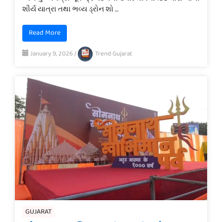
શૌર્ય યાત્રા તથા ભવ્ય ડ્રોન શો …
Read More
January 9, 2026
/
Trend Gujarat
GUJARAT