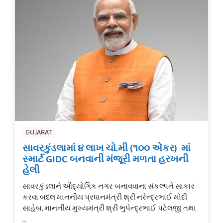
GUJARAT
સાવરકુંડલામાં ૪ લાખ ચો.મી (૧૦૦ એકર) માં
સ્માર્ટ GIDC બનવાની મંજૂરી મળતા હરખની
હેલી
સાવરકુંડલાને ઔદ્યોગિક નગર બનાવવાના સંકલ્પને સાકાર
કરવા બદલ માનનીય પ્રધાનમંત્રી શ્રી નરેન્દ્રભાઈ મોદી
સાહેબ, માનનીય મુખ્યમંત્રી શ્રી ભુપેન્દ્રભાઈ પટેલજી તથા
…