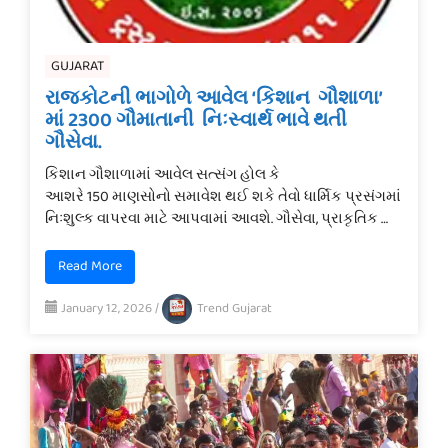
GUJARAT
રાજકોટની ભાગોળે આવેલ ‘કિશાન ગૌશાળા’
માં 2300 ગૌમાતાની નિઃસ્વાર્થ ભાવે થતી
ગૌસેવા.
કિશાન ગૌશાળામાં આવેલ સત્સંગ હોલ કે
આશરે 150 માણસોનો સમાવેશ થઈ શકે તેવો ધાર્મિક પ્રસંગમાં
નિઃશુલ્ક વાપરવા માટે આપવામાં આવશે. ગૌસેવા, પ્રાકૃતિક …
Read More
January 12, 2026
/
Trend Gujarat