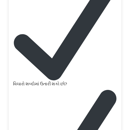
વિચારો શબ્દોમાં ઉતારી શકો છો?