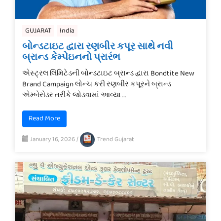
GUJARAT
India
બોન્ડટાઇટ દ્વારા રણબીર કપૂર સાથે નવી
બ્રાન્ડ કેમ્પેઇનનો પ્રારંભ
એસ્ટ્રલ લિમિટેડની બોન્ડટાઇટ બ્રાન્ડ દ્વારા Bondtite New
Brand Campaign લોન્ચ કરી રણબીર કપૂરને બ્રાન્ડ
એમ્બેસેડર તરીકે જોડવામાં આવ્યા …
Read More
January 16, 2026
/
Trend Gujarat