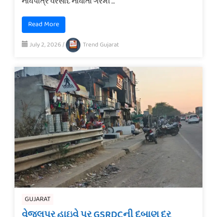
નોંધપાત્ર વરસાદ નોંધાતા ગરમી …
Read More
July 2, 2026
/
Trend Gujarat
GUJARAT
વેજલપુર હાઇવે પર GSRDCની દબાણ દૂર