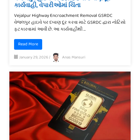
કાર્યવાહી, વેપારીઓમાં ચિંતા
Vejalpur Highway Encroachment Removal GSRDC
વેજલપુર હાઇવે પર દબાણ દૂર કરવા માટે GSRDC દ્વારા નોટિસો
ફટકારવામાં આવી છે. આ કાર્યવાહીથી …
Read More
January 29, 2026
/
Anas Mansuri