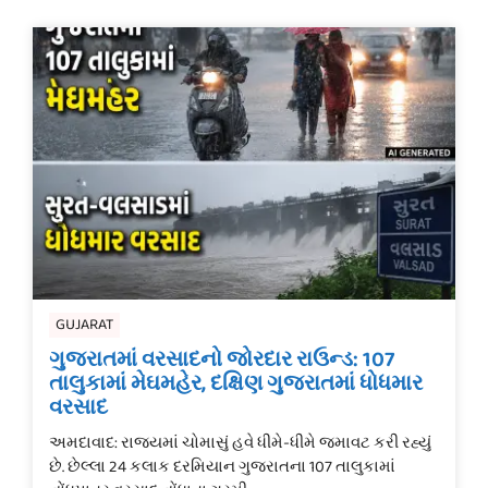
GUJARAT
ગુજરાતમાં વરસાદનો જોરદાર રાઉન્ડ: 107
તાલુકામાં મેઘમહેર, દક્ષિણ ગુજરાતમાં ધોધમાર
વરસાદ
અમદાવાદ: રાજ્યમાં ચોમાસું હવે ધીમે-ધીમે જમાવટ કરી રહ્યું
છે. છેલ્લા 24 કલાક દરમિયાન ગુજરાતના 107 તાલુકામાં