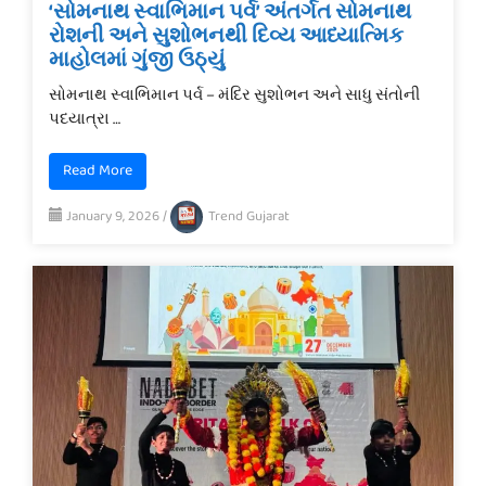
‘સોમનાથ સ્વાભિમાન પર્વ’ અંતર્ગત સોમનાથ
રોશની અને સુશોભનથી દિવ્ય આધ્યાત્મિક
માહોલમાં ગુંજી ઉઠ્યું
સોમનાથ સ્વાભિમાન પર્વ – મંદિર સુશોભન અને સાધુ સંતોની
પદયાત્રા …
Read More
January 9, 2026
/
Trend Gujarat