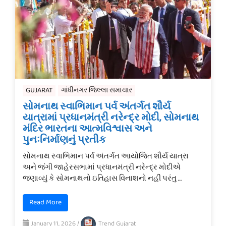
GUJARAT
ગાંધીનગર જિલ્લા સમાચાર
સોમનાથ સ્વાભિમાન પર્વ અંતર્ગત શૌર્ય
યાત્રામાં પ્રધાનમંત્રી નરેન્દ્ર મોદી, સોમનાથ
મંદિર ભારતના આત્મવિશ્વાસ અને
પુનઃનિર્માણનું પ્રતીક
સોમનાથ સ્વાભિમાન પર્વ અંતર્ગત આયોજિત શૌર્ય યાત્રા
અને જંગી જાહેરસભામાં પ્રધાનમંત્રી નરેન્દ્ર મોદીએ
જણાવ્યું કે સોમનાથનો ઇતિહાસ વિનાશનો નહીં પરંતુ …
Read More
January 11, 2026
/
Trend Gujarat