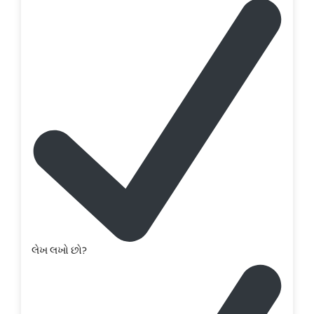
લેખ લખો છો?