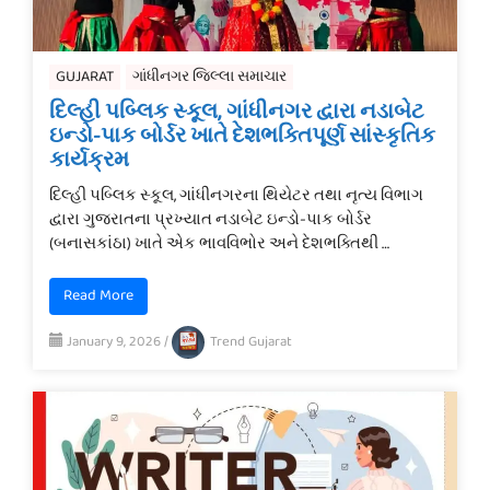
GUJARAT
ગાંધીનગર જિલ્લા સમાચાર
દિલ્હી પબ્લિક સ્કૂલ, ગાંધીનગર દ્વારા નડાબેટ
ઇન્ડો-પાક બોર્ડર ખાતે દેશભક્તિપૂર્ણ સાંસ્કૃતિક
કાર્યક્રમ
દિલ્હી પબ્લિક સ્કૂલ, ગાંધીનગરના થિયેટર તથા નૃત્ય વિભાગ
દ્વારા ગુજરાતના પ્રખ્યાત નડાબેટ ઇન્ડો-પાક બોર્ડર
(બનાસકાંઠા) ખાતે એક ભાવવિભોર અને દેશભક્તિથી …
Read More
January 9, 2026
/
Trend Gujarat