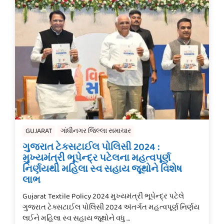
GUJARAT
ગાંધીનગર જિલ્લા સમાચાર
ગુજરાત ટેક્સટાઈલ પોલિસી 2024 :
મુખ્યમંત્રી ભૂપેન્દ્ર પટેલના મહત્વપૂર્ણ
નિર્ણયથી મહિલા સ્વ સહાય જૂથોને વિશેષ
લાભ
Gujarat Textile Policy 2024 મુખ્યમંત્રી ભૂપેન્દ્ર પટેલે
ગુજરાત ટેક્સટાઈલ પોલિસી 2024 અંતર્ગત મહત્વપૂર્ણ નિર્ણય
લઈને મહિલા સ્વ સહાય જૂથોને વધુ …