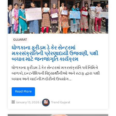
GUJARAT
ધોળકાના ફ્રીડમ ડે કેર સેન્ટરમાં
મકરસંક્રાંતિની પ્રેરણાદાયી ઉજવણી, પક્ષી
બચાવ માટે જનજાગૃતિ કાર્યક્રમ
ધોળકાના ફ્રીડમ ડે કેર સેન્ટરમાં મકરસંક્રાંતિ પર્વ નિમિત્તે
બાળકો, ઇન્ટર્નશિપની વિદ્યાર્થીનીઓ અને સ્ટાફ દ્વારા પક્ષી
બચાવ અને ચાઈનીઝ દોરીનો ઉપયોગ …
Read More
January 13, 2026
/
Trend Gujarat