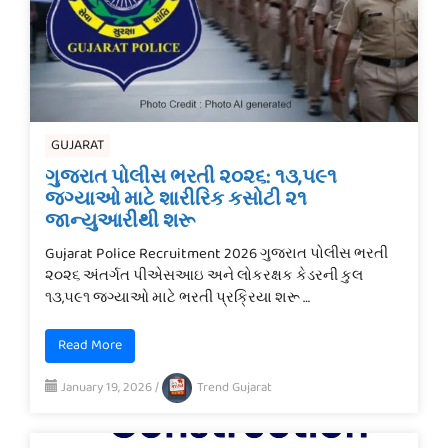
GUJARAT
ગુજરાત પોલીસ ભરતી ૨૦૨૬: ૧૩,૫૯૧
જગ્યાઓ માટે શારીરિક કસોટી ૨૧
જાન્યુઆરીથી શરૂ
Gujarat Police Recruitment 2026 ગુજરાત પોલીસ ભરતી
૨૦૨૬ અંતર્ગત પીએસઆઇ અને લોકરક્ષક કેડરની કુલ
૧૩,૫૯૧ જગ્યાઓ માટે ભરતી પ્રક્રિયા શરૂ …
Read More
January 19, 2026
/
Trend Gujarat