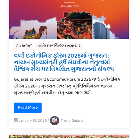
GUJARAT
ગાંધીનગર જિલ્લા સમાચાર
વર્લ્ડ ઇકોનોમિક ફોરમ 2026માં ગુજરાત :
નાયબ મુખ્યમંત્રી હર્ષ સંઘવીના નેતૃત્વમાં
વૈશ્વિક મંચ પર વિકસિત ગુજરાતનો સંકલ્પ
Gujarat at World Economic Forum 2026 વર્લ્ડ ઇકોનોમિક
ફોરમ 2026માં ગુજરાત રાજ્યનું પ્રતિનિધિમંડળ નાયબ
મુખ્યમંત્રી હર્ષ સંઘવીના નેતૃત્વમાં ભાગ લેશે …
Read More
January 18, 2026
/
Trend Gujarat