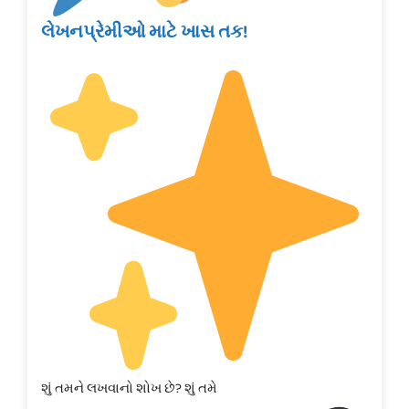
લેખનપ્રેમીઓ માટે ખાસ તક!
શું તમને લખવાનો શોખ છે? શું તમે