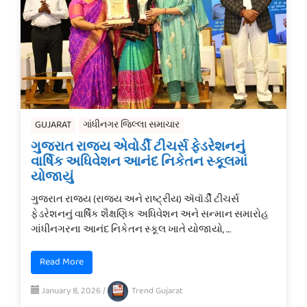
GUJARAT
ગાંધીનગર જિલ્લા સમાચાર
ગુજરાત રાજ્ય એવોર્ડી ટીચર્સ ફેડરેશનનું
વાર્ષિક અધિવેશન આનંદ નિકેતન સ્કૂલમાં
યોજાયું
ગુજરાત રાજ્ય (રાજ્ય અને રાષ્ટ્રીય) ઍવૉર્ડી ટીચર્સ
ફેડરેશનનું વાર્ષિક શૈક્ષણિક અધિવેશન અને સન્માન સમારોહ
ગાંધીનગરના આનંદ નિકેતન સ્કૂલ ખાતે યોજાયો, …
Read More
January 8, 2026
/
Trend Gujarat