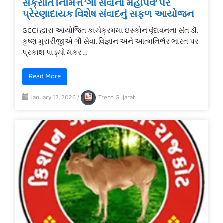
સંક્રાંતિ નિમિત્તે ‘ગૌ સેવાના મહાપર્વ’ પર
પ્રેરણાદાયક વિશેષ સંવાદનું સફળ આયોજન
GCCI દ્વારા આયોજિત કાર્યક્રમમાં ઇસ્કોન વૃંદાવનના સંત ડૉ.
કૃષ્ણ મુરારીજીએ ગૌ સેવા, વિજ્ઞાન અને આત્મનિર્ભર ભારત પર
પ્રકાશ પાડ્યો મકર …
Read More
January 12, 2026
/
Trend Gujarat