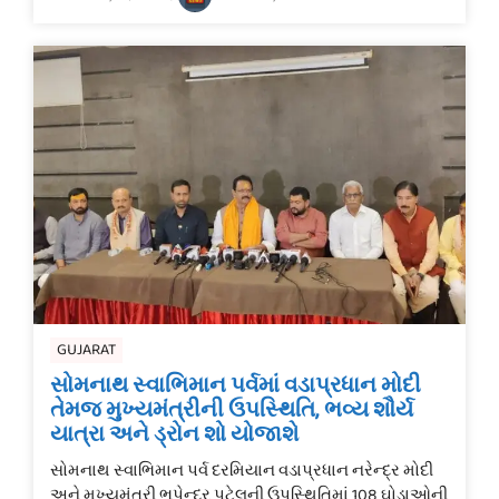
GUJARAT
સોમનાથ સ્વાભિમાન પર્વમાં વડાપ્રધાન મોદી
તેમજ મુખ્યમંત્રીની ઉપસ્થિતિ, ભવ્ય શૌર્ય
યાત્રા અને ડ્રોન શો યોજાશે
સોમનાથ સ્વાભિમાન પર્વ દરમિયાન વડાપ્રધાન નરેન્દ્ર મોદી
અને મુખ્યમંત્રી ભૂપેન્દ્ર પટેલની ઉપસ્થિતિમાં 108 ઘોડાઓની