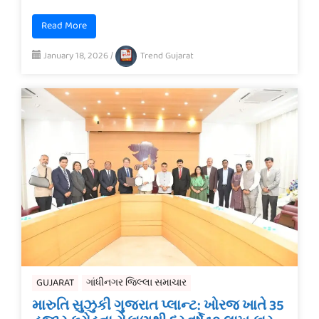
Read More
January 18, 2026
/
Trend Gujarat
GUJARAT
ગાંધીનગર જિલ્લા સમાચાર
મારુતિ સુઝુકી ગુજરાત પ્લાન્ટ: ખોરજ ખાતે 35