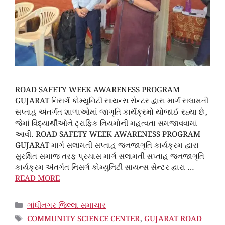
ROAD SAFETY WEEK AWARENESS PROGRAM
GUJARAT નિસર્ગ કોમ્યુનિટી સાયન્સ સેન્ટર દ્વારા માર્ગ સલામતી
સપ્તાહ અંતર્ગત શાળાઓમાં જાગૃતિ કાર્યક્રમો યોજાઈ રહ્યા છે,
જેમાં વિદ્યાર્થીઓને ટ્રાફિક નિયમોની મહત્વતા સમજાવવામાં
આવી. ROAD SAFETY WEEK AWARENESS PROGRAM
GUJARAT માર્ગ સલામતી સપ્તાહ જનજાગૃતિ કાર્યક્રમ દ્વારા
સુરક્ષિત સમાજ તરફ પ્રયાસ માર્ગ સલામતી સપ્તાહ જનજાગૃતિ
કાર્યક્રમ અંતર્ગત નિસર્ગ કોમ્યુનિટી સાયન્સ સેન્ટર દ્વારા …
READ MORE
CATEGORIES
ગાંધીનગર જિલ્લા સમાચાર
TAGS
COMMUNITY SCIENCE CENTER
,
GUJARAT ROAD