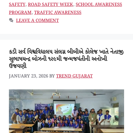
SAFETY
,
ROAD SAFETY WEEK
,
SCHOOL AWARENESS
PROGRAM
,
TRAFFIC AWARENESS
LEAVE A COMMENT
કડી સર્વ વિશ્વવિદ્યાલય સંલગ્ન બીબીએ કોલેજ ખાતે નેતાજી
સુભાષચન્દ્ર બોઝની ૧૨૯મી જન્મજયંતીની અનોખી
ઉજવણી
JANUARY 23, 2026
BY
TREND GUJARAT