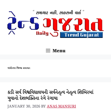
SKIP
TO
CONTENT
Menu
ગાંધીનગર જિલ્લા સમાચાર
કડી સર્વ વિશ્વવિદ્યાલયની સર્વનેતૃત્વ નેતૃત્વ શિબિરમાં
યુવાનો દેશભક્તિના રંગે રંગાયા
JANUARY 30, 2026
BY
ANAS MANSURI