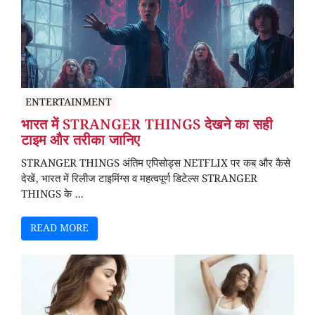
ENTERTAINMENT
भारत में STRANGER THINGS देखने का सही
टाइम और तरीका जानिए
STRANGER THINGS अंतिम एपिसोड्स NETFLIX पर कब और कैसे
देखें, भारत में रिलीज टाइमिंग्स व महत्वपूर्ण डिटेल्स STRANGER
THINGS के ...
READ MORE