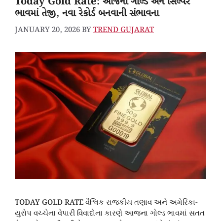
Today Gold Rate: આજના ગોલ્ડ અને સિલ્વર
ભાવમાં તેજી, નવા રેકોર્ડ બનવાની સંભાવના
JANUARY 20, 2026
BY
TREND GUJARAT
TODAY GOLD RATE વૈશ્વિક રાજકીય તણાવ અને અમેરિકા-
યુરોપ વચ્ચેના વેપારી વિવાદોના કારણે આજના ગોલ્ડ ભાવમાં સતત