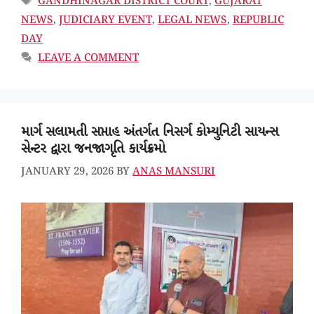
GANDHINAGAR DISTRICT COURT
,
GUJARAT
NEWS
,
JUDICIARY EVENT
,
LEGAL NEWS
,
REPUBLIC
DAY
LEAVE A COMMENT
માર્ગ સલામતી સપ્તાહ અંતર્ગત નિસર્ગ કોમ્યુનિટી સાયન્સ
સેન્ટર દ્વારા જનજાગૃતિ કાર્યક્રમો
JANUARY 29, 2026
BY
ANAS MANSURI