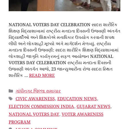
NATIONAL VOTERS DAY CELEBRATION સાદરા શારીરિક
શિક્ષણ વિદ્યાશાખામાં રાષ્ટ્રીય મતદાતા દિવસની ઉજવણી અંતર્ગત
વિદ્યાર્થીઓ અને શિક્ષકોએ મતાધિકાર ઉપયોગ કરવાની શપથ
લીધી અને લોકશાહી મૂલ્યો અંગે માર્ગદર્શન મેળવ્યું. રાષ્ટ્રીય
મતદાતા દિવસની ઉજવણી: સાદરા શારીરિક શિક્ષણ વિદ્યાશાખામાં
લોકશાહી જાગૃતિ કાર્યક્રમનું સફળ આયોજન NATIONAL
VOTERS DAY CELEBRATION રાષ્ટ્રીય મતદાતા દિવસની
ઉજવણી અંતર્ગત આજે, 23 જાન્યુઆરીના રોજ સાદરા સ્થિત
શારીરિક …
READ MORE
CATEGORIES
ગાંધીનગર જિલ્લા સમાચાર
TAGS
CIVIC AWARENESS
,
EDUCATION NEWS
,
ELECTION COMMISSION INDIA
,
GUJARAT NEWS
,
NATIONAL VOTERS DAY
,
VOTER AWARENESS
PROGRAM