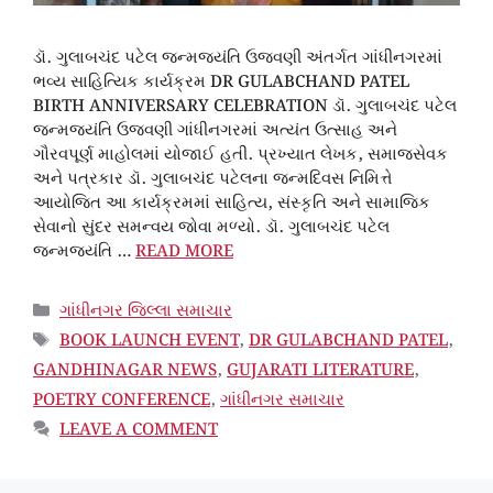
ડૉ. ગુલાબચંદ પટેલ જન્મજયંતિ ઉજવણી અંતર્ગત ગાંધીનગરમાં
ભવ્ય સાહિત્યિક કાર્યક્રમ DR GULABCHAND PATEL
BIRTH ANNIVERSARY CELEBRATION ડૉ. ગુલાબચંદ પટેલ
જન્મજયંતિ ઉજવણી ગાંધીનગરમાં અત્યંત ઉત્સાહ અને
ગૌરવપૂર્ણ માહોલમાં યોજાઈ હતી. પ્રખ્યાત લેખક, સમાજસેવક
અને પત્રકાર ડૉ. ગુલાબચંદ પટેલના જન્મદિવસ નિમિત્તે
આયોજિત આ કાર્યક્રમમાં સાહિત્ય, સંસ્કૃતિ અને સામાજિક
સેવાનો સુંદર સમન્વય જોવા મળ્યો. ડૉ. ગુલાબચંદ પટેલ
જન્મજયંતિ …
READ MORE
CATEGORIES
ગાંધીનગર જિલ્લા સમાચાર
TAGS
BOOK LAUNCH EVENT
,
DR GULABCHAND PATEL
,
GANDHINAGAR NEWS
,
GUJARATI LITERATURE
,
POETRY CONFERENCE
,
ગાંધીનગર સમાચાર
LEAVE A COMMENT