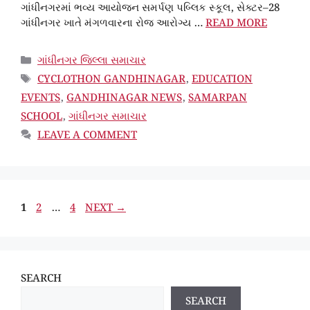
ગાંધીનગરમાં ભવ્ય આયોજન સમર્પણ પબ્લિક સ્કૂલ, સેક્ટર–28
ગાંધીનગર ખાતે મંગળવારના રોજ આરોગ્ય …
READ MORE
CATEGORIES
ગાંધીનગર જિલ્લા સમાચાર
TAGS
CYCLOTHON GANDHINAGAR
,
EDUCATION
EVENTS
,
GANDHINAGAR NEWS
,
SAMARPAN
SCHOOL
,
ગાંધીનગર સમાચાર
LEAVE A COMMENT
PAGE
PAGE
PAGE
1
2
…
4
NEXT
→
SEARCH
SEARCH