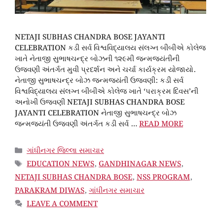
NETAJI SUBHAS CHANDRA BOSE JAYANTI
CELEBRATION કડી સર્વ વિશ્વવિદ્યાલય સંલગ્ન બીબીએ કોલેજ
ખાતે નેતાજી સુભાષચન્દ્ર બોઝની ૧૨૯મી જન્મજયંતીની
ઉજવણી અંતર્ગત મુવી પ્રદર્શન અને ચર્ચા કાર્યક્રમ યોજાયો.
નેતાજી સુભાષચન્દ્ર બોઝ જન્મજયંતી ઉજવણી: કડી સર્વ
વિશ્વવિદ્યાલય સંલગ્ન બીબીએ કોલેજ ખાતે ‘પરાક્રમ દિવસ’ની
અનોખી ઉજવણી NETAJI SUBHAS CHANDRA BOSE
JAYANTI CELEBRATION નેતાજી સુભાષચન્દ્ર બોઝ
જન્મજયંતી ઉજવણી અંતર્ગત કડી સર્વ …
READ MORE
CATEGORIES
ગાંધીનગર જિલ્લા સમાચાર
TAGS
EDUCATION NEWS
,
GANDHINAGAR NEWS
,
NETAJI SUBHAS CHANDRA BOSE
,
NSS PROGRAM
,
PARAKRAM DIWAS
,
ગાંધીનગર સમાચાર
LEAVE A COMMENT