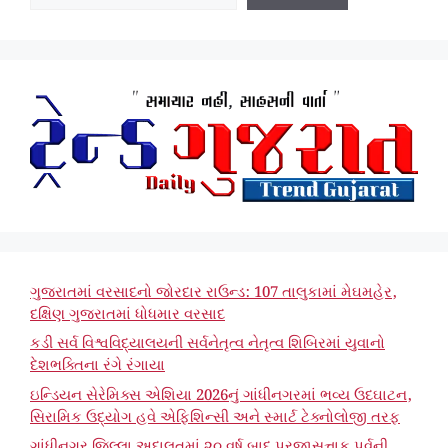
ગુજરાતમાં વરસાદનો જોરદાર રાઉન્ડ: 107 તાલુકામાં મેઘમહેર,
દક્ષિણ ગુજરાતમાં ધોધમાર વરસાદ
કડી સર્વ વિશ્વવિદ્યાલયની સર્વનેતૃત્વ નેતૃત્વ શિબિરમાં યુવાનો
દેશભક્તિના રંગે રંગાયા
ઇન્ડિયન સેરેમિક્સ એશિયા 2026નું ગાંધીનગરમાં ભવ્ય ઉદઘાટન,
સિરામિક ઉદ્યોગ હવે એફિશિન્સી અને સ્માર્ટ ટેક્નોલોજી તરફ
ગાંધીનગર જિલ્લા અદાલતમાં ૨૦ વર્ષ બાદ પ્રજાસત્તાક પર્વની