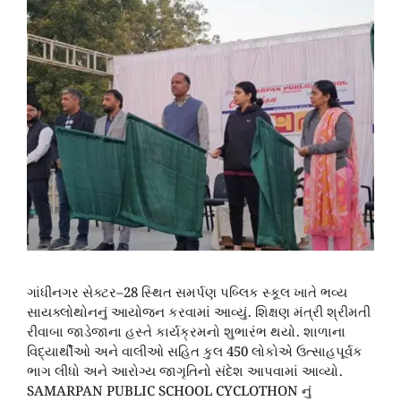
ગાંધીનગર સેક્ટર–28 સ્થિત સમર્પણ પબ્લિક સ્કૂલ ખાતે ભવ્ય
સાયક્લોથોનનું આયોજન કરવામાં આવ્યું. શિક્ષણ મંત્રી શ્રીમતી
રીવાબા જાડેજાના હસ્તે કાર્યક્રમનો શુભારંભ થયો. શાળાના
વિદ્યાર્થીઓ અને વાલીઓ સહિત કુલ 450 લોકોએ ઉત્સાહપૂર્વક
ભાગ લીધો અને આરોગ્ય જાગૃતિનો સંદેશ આપવામાં આવ્યો.
SAMARPAN PUBLIC SCHOOL CYCLOTHON નું