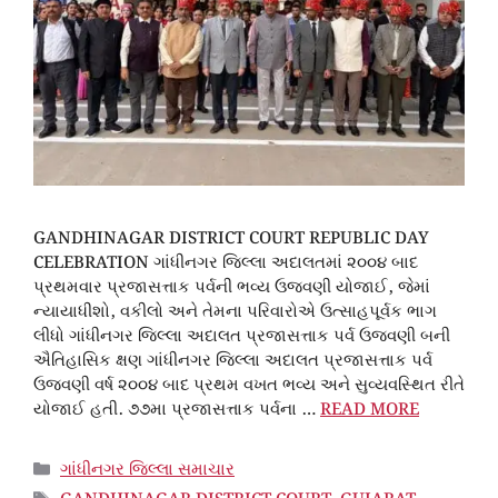
GANDHINAGAR DISTRICT COURT REPUBLIC DAY
CELEBRATION ગાંધીનગર જિલ્લા અદાલતમાં ૨૦૦૪ બાદ
પ્રથમવાર પ્રજાસત્તાક પર્વની ભવ્ય ઉજવણી યોજાઈ, જેમાં
ન્યાયાધીશો, વકીલો અને તેમના પરિવારોએ ઉત્સાહપૂર્વક ભાગ
લીધો ગાંધીનગર જિલ્લા અદાલત પ્રજાસત્તાક પર્વ ઉજવણી બની
ઐતિહાસિક ક્ષણ ગાંધીનગર જિલ્લા અદાલત પ્રજાસત્તાક પર્વ
ઉજવણી વર્ષ ૨૦૦૪ બાદ પ્રથમ વખત ભવ્ય અને સુવ્યવસ્થિત રીતે
યોજાઈ હતી. ૭૭મા પ્રજાસત્તાક પર્વના …
READ MORE
CATEGORIES
ગાંધીનગર જિલ્લા સમાચાર
TAGS