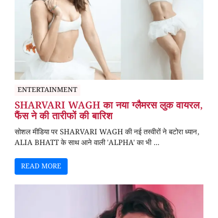
ENTERTAINMENT
SHARVARI WAGH का नया ग्लैमरस लुक वायरल,
फैंस ने की तारीफों की बारिश
सोशल मीडिया पर SHARVARI WAGH की नई तस्वीरों ने बटोरा ध्यान,
ALIA BHATT के साथ आने वाली 'ALPHA' का भी ...
READ MORE