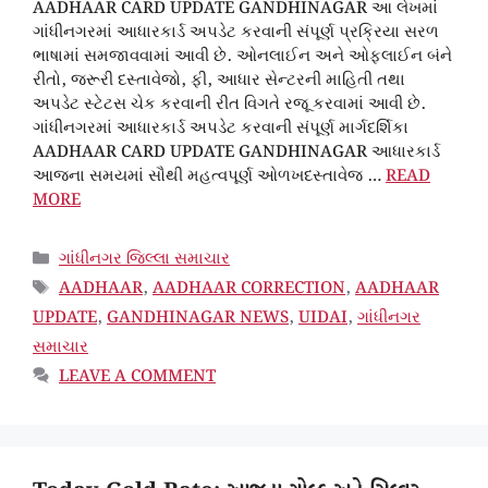
AADHAAR CARD UPDATE GANDHINAGAR આ લેખમાં
ગાંધીનગરમાં આધારકાર્ડ અપડેટ કરવાની સંપૂર્ણ પ્રક્રિયા સરળ
ભાષામાં સમજાવવામાં આવી છે. ઓનલાઈન અને ઓફલાઈન બંને
રીતો, જરૂરી દસ્તાવેજો, ફી, આધાર સેન્ટરની માહિતી તથા
અપડેટ સ્ટેટસ ચેક કરવાની રીત વિગતે રજૂ કરવામાં આવી છે.
ગાંધીનગરમાં આધારકાર્ડ અપડેટ કરવાની સંપૂર્ણ માર્ગદર્શિકા
AADHAAR CARD UPDATE GANDHINAGAR આધારકાર્ડ
આજના સમયમાં સૌથી મહત્વપૂર્ણ ઓળખદસ્તાવેજ …
READ
MORE
CATEGORIES
ગાંધીનગર જિલ્લા સમાચાર
TAGS
AADHAAR
,
AADHAAR CORRECTION
,
AADHAAR
UPDATE
,
GANDHINAGAR NEWS
,
UIDAI
,
ગાંધીનગર
સમાચાર
LEAVE A COMMENT