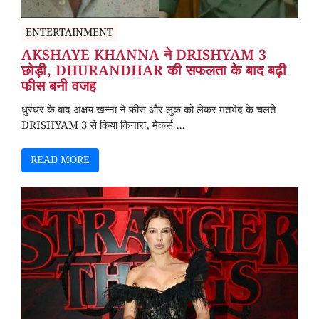
ENTERTAINMENT
AKSHAYE KHANNA ने DRISHYAM 3
छोड़ी, DHURANDHAR की सफलता के बाद बढ़ी
फीस बनी वजह
धुरंधर के बाद अक्षय खन्ना ने फीस और लुक को लेकर मतभेद के चलते
DRISHYAM 3 से किया किनारा, मेकर्स ...
READ MORE