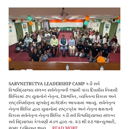
SARVNETRUTVA LEADERSHIP CAMP કડી સર્વ
વિશ્વવિદ્યાલય સંલગ્ન સર્વનેતૃત્વની ૧૧૪મી પાંચ દિવસીય નિવાસી
શિબિરમાં ૭૫ યુવાનોને નેતૃત્વ, દેશભક્તિ, વ્યક્તિત્વ વિકાસ અને
રાષ્ટ્રનિર્માણના મૂલ્યોનું માર્ગદર્શન આપવામાં આવ્યું. સર્વનેતૃત્વ
નેતૃત્વ શિબિર દ્વારા યુવાનોમાં રાષ્ટ્રપ્રેમ અને નેતૃત્વ ક્ષમતાનો
વિકાસ સર્વનેતૃત્વ નેતૃત્વ શિબિર કડી સર્વ વિશ્વવિદ્યાલય સંલગ્ન
સર્વ વિદ્યાલય કેળવણી મંડળ દ્વારા તા. ૨૩ થી ૨૭ જાન્યુઆરી,
૨૦૨૬ દરમિયાન ભવ્ય …
READ MORE