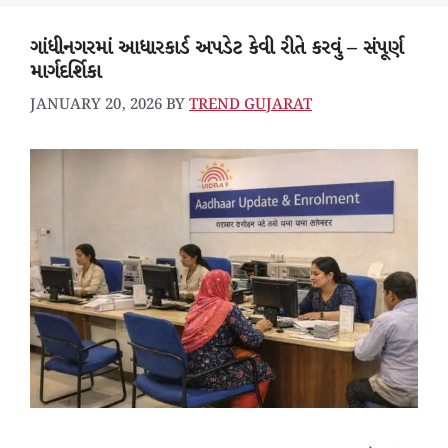
ગાંધીનગરમાં આધારકાર્ડ અપડેટ કેવી રીતે કરવું – સંપૂર્ણ
માર્ગદર્શિકા
JANUARY 20, 2026
BY
TREND GUJARAT