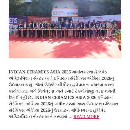
INDIAN CERAMICS ASIA 2026 ગાંધીનગરના હેલિપેડ
એક્ઝિબિશન સેન્ટર ખાતે ઇન્ડિયન સેરેમિક્સ એશિયા 2026નું
ઉદઘાટન થયું, જેમાં ઉદ્યોગની દિશા હવે ક્ષમતા વધારવા કરતાં
કાર્યક્ષમતા, ખર્ચ નિયંત્રણ અને સ્માર્ટ ટેક્નોલોજી તરફ વળતી
દેખાઈ રહી છે. INDIAN CERAMICS ASIA 2026 ઇન્ડિયન
સેરેમિક્સ એશિયા 2026નું ગાંધીનગરમાં ભવ્ય ઉદઘાટન ઇન્ડિયન
સેરેમિક્સ એશિયા 2026નું ઉદઘાટન ગાંધીનગરના હેલિપેડ
એક્ઝિબિશન સેન્ટર ખાતે કરવામાં …
READ MORE