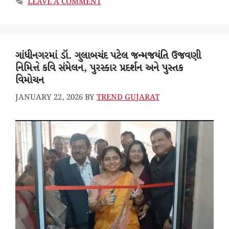
LEAVE A COMMENT
ગાંધીનગરમાં ડૉ. ગુલાબચંદ પટેલ જન્મજયંતિ ઉજવણી
નિમિત્તે કવિ સંમેલન, પુરસ્કાર પ્રદર્શન અને પુસ્તક
વિમોચન
JANUARY 22, 2026
BY
TREND GUJARAT