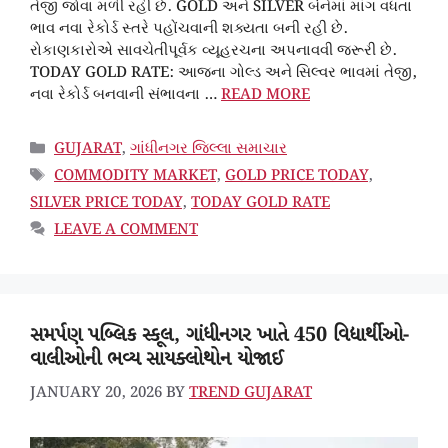
તેજી જોવા મળી રહી છે. GOLD અને SILVER બંનેમાં માંગ વધતા
ભાવ નવા રેકોર્ડ સ્તરે પહોંચવાની શક્યતા બની રહી છે.
રોકાણકારોએ સાવચેતીપૂર્વક વ્યૂહરચના અપનાવવી જરૂરી છે.
TODAY GOLD RATE: આજના ગોલ્ડ અને સિલ્વર ભાવમાં તેજી,
નવા રેકોર્ડ બનવાની સંભાવના …
READ MORE
CATEGORIES
GUJARAT
,
ગાંધીનગર જિલ્લા સમાચાર
TAGS
COMMODITY MARKET
,
GOLD PRICE TODAY
,
SILVER PRICE TODAY
,
TODAY GOLD RATE
LEAVE A COMMENT
સમર્પણ પબ્લિક સ્કૂલ, ગાંધીનગર ખાતે 450 વિદ્યાર્થીઓ-
વાલીઓની ભવ્ય સાયક્લોથોન યોજાઈ
JANUARY 20, 2026
BY
TREND GUJARAT