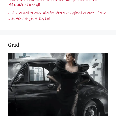
ઐતિહાસિક ઉજવણી
માર્ગ સલામતી સપ્તાહ અંતર્ગત નિસર્ગ કોમ્યુનિટી સાયન્સ સેન્ટર
દ્વારા જનજાગૃતિ કાર્યક્રમો
Grid