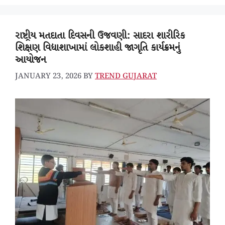
રાષ્ટ્રીય મતદાતા દિવસની ઉજવણી: સાદરા શારીરિક
શિક્ષણ વિદ્યાશાખામાં લોકશાહી જાગૃતિ કાર્યક્રમનું
આયોજન
JANUARY 23, 2026
BY
TREND GUJARAT