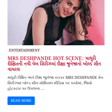
ENTERTAINMENT
MRS DESHPANDE HOT SCENE: માધુરી
દીક્ષિતની નવી વેબ સિરીઝમાં દીક્ષા જુનેજાનો બોલ્ડ સીન
વાયરલ
માધુરી દીક્ષિત અને દીક્ષા જુનેજા સ્ટારર MRS DESHPANDE વેબ
સિરીઝમાં બોલ્ડ સીન સોશિયલ મીડિયા પર ચર્ચામાં, જિયો
હોટસ્ટાર પર ઉપલબ્ધ ...
READ MORE