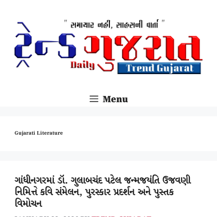
SKIP
TO
CONTENT
Menu
Gujarati Literature
ગાંધીનગરમાં ડૉ. ગુલાબચંદ પટેલ જન્મજયંતિ ઉજવણી
નિમિત્તે કવિ સંમેલન, પુરસ્કાર પ્રદર્શન અને પુસ્તક
વિમોચન