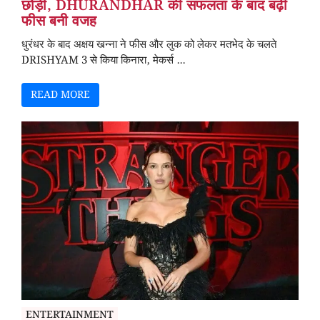
छोड़ी, DHURANDHAR की सफलता के बाद बढ़ी
फीस बनी वजह
धुरंधर के बाद अक्षय खन्ना ने फीस और लुक को लेकर मतभेद के चलते
DRISHYAM 3 से किया किनारा, मेकर्स ...
READ MORE
ENTERTAINMENT