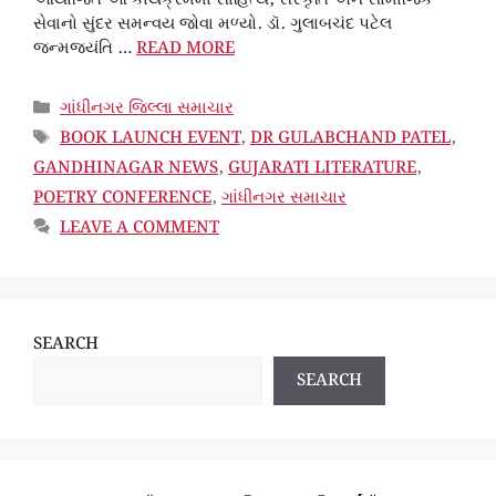
આયોજિત આ કાર્યક્રમમાં સાહિત્ય, સંસ્કૃતિ અને સામાજિક
સેવાનો સુંદર સમન્વય જોવા મળ્યો. ડૉ. ગુલાબચંદ પટેલ
જન્મજયંતિ …
READ MORE
CATEGORIES
ગાંધીનગર જિલ્લા સમાચાર
TAGS
BOOK LAUNCH EVENT
,
DR GULABCHAND PATEL
,
GANDHINAGAR NEWS
,
GUJARATI LITERATURE
,
POETRY CONFERENCE
,
ગાંધીનગર સમાચાર
LEAVE A COMMENT
SEARCH
SEARCH