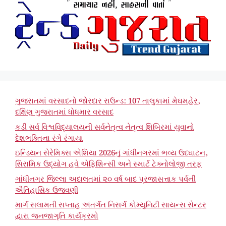
ગુજરાતમાં વરસાદનો જોરદાર રાઉન્ડ: 107 તાલુકામાં મેઘમહેર,
દક્ષિણ ગુજરાતમાં ધોધમાર વરસાદ
કડી સર્વ વિશ્વવિદ્યાલયની સર્વનેતૃત્વ નેતૃત્વ શિબિરમાં યુવાનો
દેશભક્તિના રંગે રંગાયા
ઇન્ડિયન સેરેમિક્સ એશિયા 2026નું ગાંધીનગરમાં ભવ્ય ઉદઘાટન,
સિરામિક ઉદ્યોગ હવે એફિશિન્સી અને સ્માર્ટ ટેક્નોલોજી તરફ
ગાંધીનગર જિલ્લા અદાલતમાં ૨૦ વર્ષ બાદ પ્રજાસત્તાક પર્વની
ઐતિહાસિક ઉજવણી
માર્ગ સલામતી સપ્તાહ અંતર્ગત નિસર્ગ કોમ્યુનિટી સાયન્સ સેન્ટર
દ્વારા જનજાગૃતિ કાર્યક્રમો