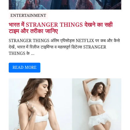
ENTERTAINMENT
भारत में STRANGER THINGS देखने का सही
टाइम और तरीका जानिए
STRANGER THINGS अंतिम एपिसोड्स NETFLIX पर कब और कैसे
देखें, भारत में रिलीज टाइमिंग्स व महत्वपूर्ण डिटेल्स STRANGER
THINGS के ...
READ MORE