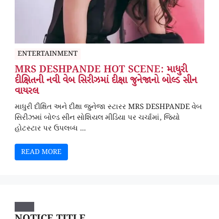
ENTERTAINMENT
MRS DESHPANDE HOT SCENE: માધુરી
દીક્ષિતની નવી વેબ સિરીઝમાં દીક્ષા જુનેજાનો બોલ્ડ સીન
વાયરલ
માધુરી દીક્ષિત અને દીક્ષા જુનેજા સ્ટારર MRS DESHPANDE વેબ
સિરીઝમાં બોલ્ડ સીન સોશિયલ મીડિયા પર ચર્ચામાં, જિયો
હોટસ્ટાર પર ઉપલબ્ધ ...
READ MORE
NOTICE TITLE