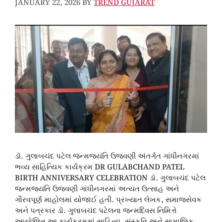
JANUARY 22, 2026
BY
TREND GUJARAT
ડૉ. ગુલાબચંદ પટેલ જન્મજયંતિ ઉજવણી અંતર્ગત ગાંધીનગરમાં
ભવ્ય સાહિત્યિક કાર્યક્રમ DR GULABCHAND PATEL
BIRTH ANNIVERSARY CELEBRATION ડૉ. ગુલાબચંદ પટેલ
જન્મજયંતિ ઉજવણી ગાંધીનગરમાં અત્યંત ઉત્સાહ અને
ગૌરવપૂર્ણ માહોલમાં યોજાઈ હતી. પ્રખ્યાત લેખક, સમાજસેવક
અને પત્રકાર ડૉ. ગુલાબચંદ પટેલના જન્મદિવસ નિમિત્તે