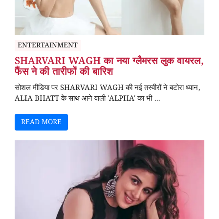
ENTERTAINMENT
SHARVARI WAGH का नया ग्लैमरस लुक वायरल,
फैंस ने की तारीफों की बारिश
सोशल मीडिया पर SHARVARI WAGH की नई तस्वीरों ने बटोरा ध्यान,
ALIA BHATT के साथ आने वाली 'ALPHA' का भी ...
READ MORE