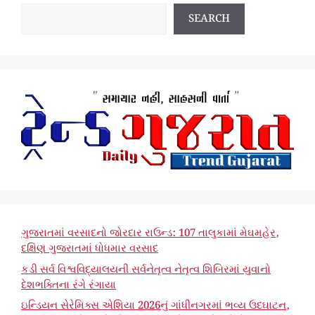
SEARCH
ગુજરાતમાં વરસાદનો જોરદાર રાઉન્ડ: 107 તાલુકામાં મેઘમહેર,
દક્ષિણ ગુજરાતમાં ધોધમાર વરસાદ
કડી સર્વ વિશ્વવિદ્યાલયની સર્વનેતૃત્વ નેતૃત્વ શિબિરમાં યુવાનો
દેશભક્તિના રંગે રંગાયા
ઇન્ડિયન સેરેમિક્સ એશિયા 2026નું ગાંધીનગરમાં ભવ્ય ઉદઘાટન,