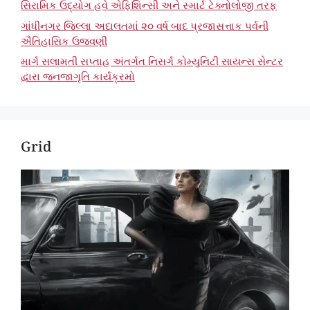
સિરામિક ઉદ્યોગ હવે એફિશિન્સી અને સ્માર્ટ ટેક્નોલોજી તરફ
ગાંધીનગર જિલ્લા અદાલતમાં ૨૦ વર્ષ બાદ પ્રજાસત્તાક પર્વની
ઐતિહાસિક ઉજવણી
માર્ગ સલામતી સપ્તાહ અંતર્ગત નિસર્ગ કોમ્યુનિટી સાયન્સ સેન્ટર
દ્વારા જનજાગૃતિ કાર્યક્રમો
Grid