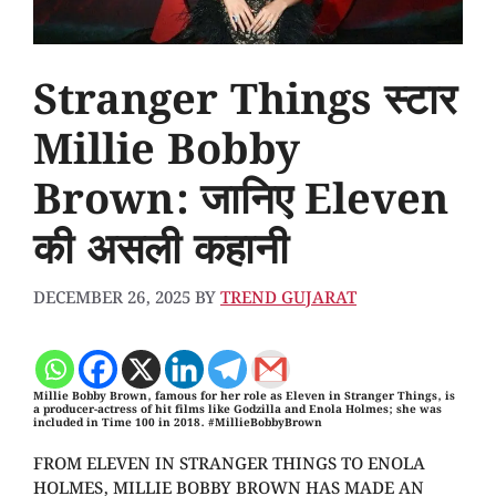
Stranger Things स्टार
Millie Bobby
Brown: जानिए Eleven
की असली कहानी
DECEMBER 26, 2025
BY
TREND GUJARAT
Millie Bobby Brown, famous for her role as Eleven in Stranger Things, is
a producer-actress of hit films like Godzilla and Enola Holmes; she was
included in Time 100 in 2018. #MillieBobbyBrown
FROM ELEVEN IN STRANGER THINGS TO ENOLA
HOLMES, MILLIE BOBBY BROWN HAS MADE AN