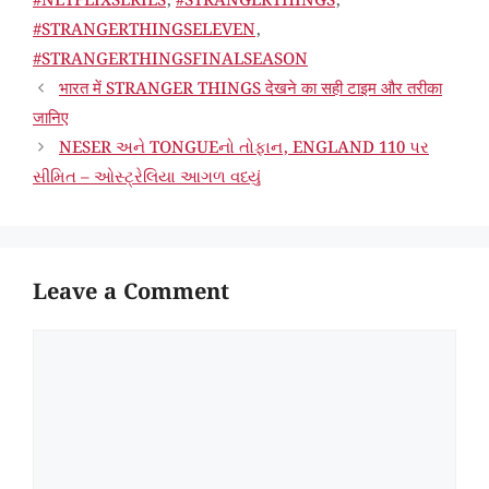
#NETFLIXSERIES
,
#STRANGERTHINGS
,
#STRANGERTHINGSELEVEN
,
#STRANGERTHINGSFINALSEASON
भारत में STRANGER THINGS देखने का सही टाइम और तरीका
जानिए
NESER અને TONGUEનો તોફાન, ENGLAND 110 પર
સીમિત – ઓસ્ટ્રેલિયા આગળ વધ્યું
Leave a Comment
COMMENT