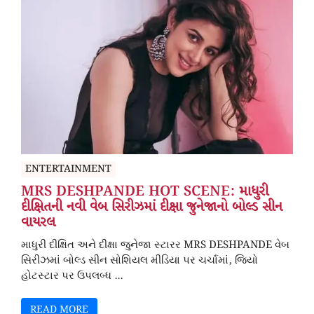
ENTERTAINMENT
MRS DESHPANDE HOT SCENE: માધુરી
દીક્ષિતની નવી વેબ સિરીઝમાં દીક્ષા જુનેજાનો બોલ્ડ સીન
વાયરલ
માધુરી દીક્ષિત અને દીક્ષા જુનેજા સ્ટારર MRS DESHPANDE વેબ
સિરીઝમાં બોલ્ડ સીન સોશિયલ મીડિયા પર ચર્ચામાં, જિયો
હોટસ્ટાર પર ઉપલબ્ધ ...
READ MORE