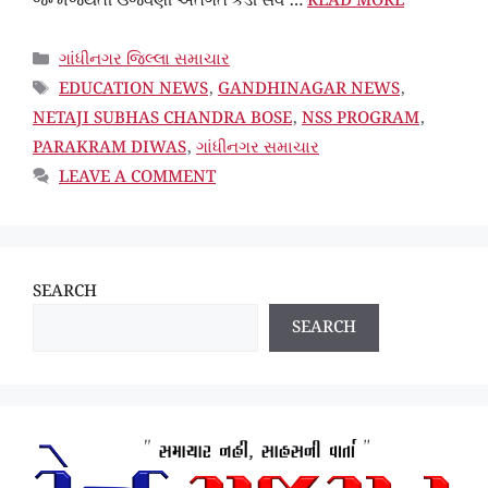
જન્મજયંતી ઉજવણી અંતર્ગત કડી સર્વ …
READ MORE
CATEGORIES
ગાંધીનગર જિલ્લા સમાચાર
TAGS
EDUCATION NEWS
,
GANDHINAGAR NEWS
,
NETAJI SUBHAS CHANDRA BOSE
,
NSS PROGRAM
,
PARAKRAM DIWAS
,
ગાંધીનગર સમાચાર
LEAVE A COMMENT
SEARCH
SEARCH