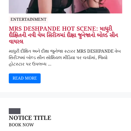
ENTERTAINMENT
MRS DESHPANDE HOT SCENE: માધુરી
દીક્ષિતની નવી વેબ સિરીઝમાં દીક્ષા જુનેજાનો બોલ્ડ સીન
વાયરલ
માધુરી દીક્ષિત અને દીક્ષા જુનેજા સ્ટારર MRS DESHPANDE વેબ
સિરીઝમાં બોલ્ડ સીન સોશિયલ મીડિયા પર ચર્ચામાં, જિયો
હોટસ્ટાર પર ઉપલબ્ધ ...
READ MORE
NOTICE TITLE
BOOK NOW