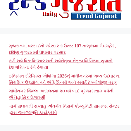
ગુજરાતમાં વરસાદનો જોરદાર રાઉન્ડ: 107 તાલુકામાં મેઘમહેર,
દક્ષિણ ગુજરાતમાં ધોધમાર વરસાદ
કડી સર્વ વિશ્વવિદ્યાલયની સર્વનેતૃત્વ નેતૃત્વ શિબિરમાં યુવાનો
દેશભક્તિના રંગે રંગાયા
ઇન્ડિયન સેરેમિક્સ એશિયા 2026નું ગાંધીનગરમાં ભવ્ય ઉદઘાટન,
સિરામિક ઉદ્યોગ હવે એફિશિન્સી અને સ્માર્ટ ટેક્નોલોજી તરફ
ગાંધીનગર જિલ્લા અદાલતમાં ૨૦ વર્ષ બાદ પ્રજાસત્તાક પર્વની
ઐતિહાસિક ઉજવણી
માર્ગ સલામતી સપ્તાહ અંતર્ગત નિસર્ગ કોમ્યુનિટી સાયન્સ સેન્ટર
દ્વારા જનજાગૃતિ કાર્યક્રમો