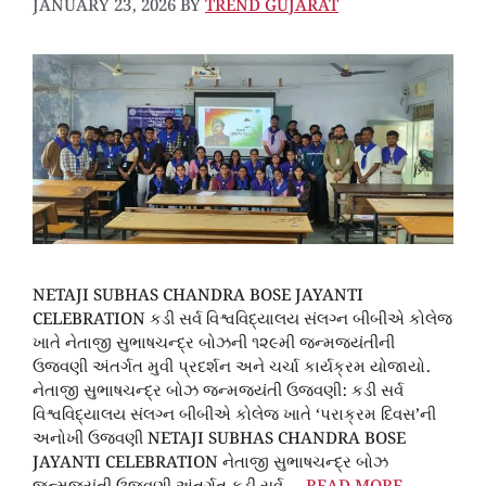
JANUARY 23, 2026
BY
TREND GUJARAT
NETAJI SUBHAS CHANDRA BOSE JAYANTI
CELEBRATION કડી સર્વ વિશ્વવિદ્યાલય સંલગ્ન બીબીએ કોલેજ
ખાતે નેતાજી સુભાષચન્દ્ર બોઝની ૧૨૯મી જન્મજયંતીની
ઉજવણી અંતર્ગત મુવી પ્રદર્શન અને ચર્ચા કાર્યક્રમ યોજાયો.
નેતાજી સુભાષચન્દ્ર બોઝ જન્મજયંતી ઉજવણી: કડી સર્વ
વિશ્વવિદ્યાલય સંલગ્ન બીબીએ કોલેજ ખાતે ‘પરાક્રમ દિવસ’ની
અનોખી ઉજવણી NETAJI SUBHAS CHANDRA BOSE
JAYANTI CELEBRATION નેતાજી સુભાષચન્દ્ર બોઝ