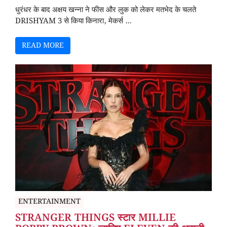
धुरंधर के बाद अक्षय खन्ना ने फीस और लुक को लेकर मतभेद के चलते
DRISHYAM 3 से किया किनारा, मेकर्स ...
READ MORE
ENTERTAINMENT
STRANGER THINGS स्टार MILLIE