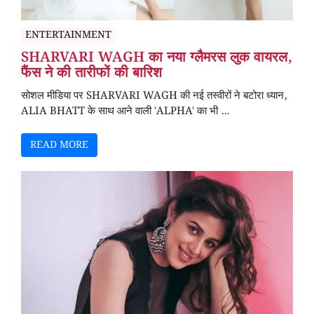
ENTERTAINMENT
SHARVARI WAGH का नया ग्लैमरस लुक वायरल,
फैंस ने की तारीफों की बारिश
सोशल मीडिया पर SHARVARI WAGH की नई तस्वीरों ने बटोरा ध्यान,
ALIA BHATT के साथ आने वाली 'ALPHA' का भी ...
READ MORE