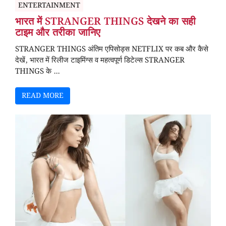
ENTERTAINMENT
भारत में STRANGER THINGS देखने का सही
टाइम और तरीका जानिए
STRANGER THINGS अंतिम एपिसोड्स NETFLIX पर कब और कैसे
देखें, भारत में रिलीज टाइमिंग्स व महत्वपूर्ण डिटेल्स STRANGER
THINGS के ...
READ MORE