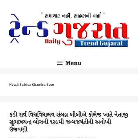
SKIP
TO
CONTENT
Menu
Netaji Subhas Chandra Bose
કડી સર્વ વિશ્વવિદ્યાલય સંલગ્ન બીબીએ કોલેજ ખાતે નેતાજી
સુભાષચન્દ્ર બોઝની ૧૨૯મી જન્મજયંતીની અનોખી
ઉજવણી