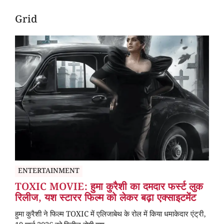
Grid
ENTERTAINMENT
TOXIC MOVIE: हुमा कुरैशी का दमदार फर्स्ट लुक
रिलीज, यश स्टारर फिल्म को लेकर बढ़ा एक्साइटमेंट
हुमा कुरैशी ने फिल्म TOXIC में एलिजाबेथ के रोल में किया धमाकेदार एंट्री,