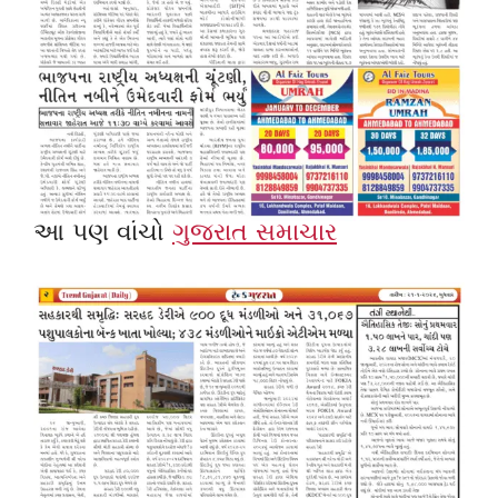
આ પણ વાંચો
ગુજરાત સમાચાર