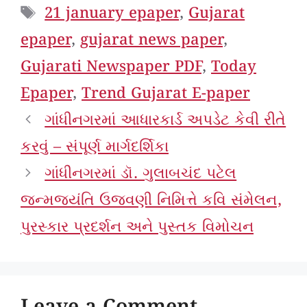
Tags
21 january epaper
,
Gujarat
epaper
,
gujarat news paper
,
Gujarati Newspaper PDF
,
Today
Epaper
,
Trend Gujarat E-paper
ગાંધીનગરમાં આધારકાર્ડ અપડેટ કેવી રીતે
કરવું – સંપૂર્ણ માર્ગદર્શિકા
ગાંધીનગરમાં ડૉ. ગુલાબચંદ પટેલ
જન્મજયંતિ ઉજવણી નિમિત્તે કવિ સંમેલન,
પુરસ્કાર પ્રદર્શન અને પુસ્તક વિમોચન