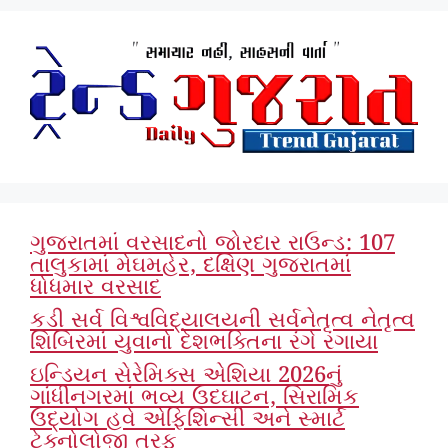
ગુજરાતમાં વરસાદનો જોરદાર રાઉન્ડ: 107
તાલુકામાં મેઘમહેર, દક્ષિણ ગુજરાતમાં
ધોધમાર વરસાદ
કડી સર્વ વિશ્વવિદ્યાલયની સર્વનેતૃત્વ નેતૃત્વ
શિબિરમાં યુવાનો દેશભક્તિના રંગે રંગાયા
ઇન્ડિયન સેરેમિક્સ એશિયા 2026નું
ગાંધીનગરમાં ભવ્ય ઉદઘાટન, સિરામિક
ઉદ્યોગ હવે એફિશિન્સી અને સ્માર્ટ
ટેક્નોલોજી તરફ