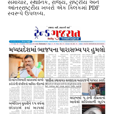
સમાચાર, સ્થાનિક, રાજ્ય, રાષ્ટ્રીય અને
આંતરરાષ્ટ્રીય ખબરો એક ક્લિકમાં PDF
સ્વરૂપે ઉપલબ્ધ.