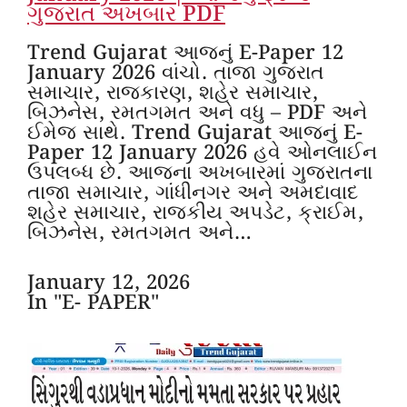
ગુજરાત અખબાર PDF
Trend Gujarat આજનું E-Paper 12
January 2026 વાંચો. તાજા ગુજરાત
સમાચાર, રાજકારણ, શહેર સમાચાર,
બિઝનેસ, રમતગમત અને વધુ – PDF અને
ઈમેજ સાથે. Trend Gujarat આજનું E-
Paper 12 January 2026 હવે ઓનલાઈન
ઉપલબ્ધ છે. આજના અખબારમાં ગુજરાતના
તાજા સમાચાર, ગાંધીનગર અને અમદાવાદ
શહેર સમાચાર, રાજકીય અપડેટ, ક્રાઈમ,
બિઝનેસ, રમતગમત અને…
January 12, 2026
In "E- PAPER"