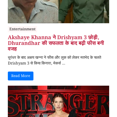
Entertainment
Akshaye Khanna ने Drishyam 3 छोड़ी,
Dhurandhar की सफलता के बाद बढ़ी फीस बनी
वजह
धुरंधर के बाद अक्षय खन्ना ने फीस और लुक को लेकर मतभेद के चलते
Drishyam 3 से किया किनारा, मेकर्स ...
Read More