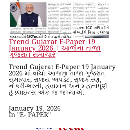
Trend Gujarat E-Paper 19
January 2026 | આજના તાજા
ગુજરાત સમાચાર
Trend Gujarat E-Paper 19 January
2026 માં વાંચો આજના તાજા ગુજરાત
સમાચાર, રાજ્ય અપડેટ, રાજકારણ,
નોકરી-ભરતી, હવામાન અને મહત્વપૂર્ણ
હેડલાઇન્સ એક જ જગ્યાએ.
January 19, 2026
In "E- PAPER"