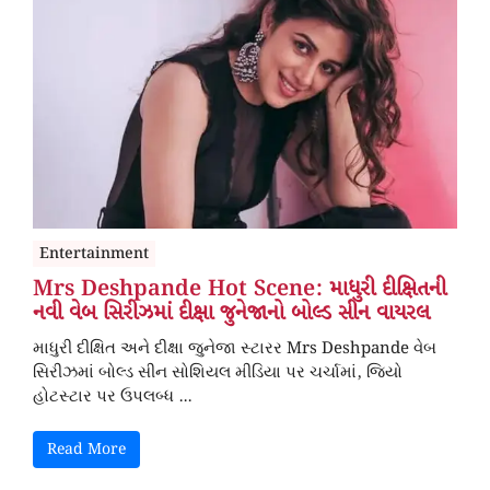
Entertainment
Mrs Deshpande Hot Scene: માધુરી દીક્ષિતની
નવી વેબ સિરીઝમાં દીક્ષા જુનેજાનો બોલ્ડ સીન વાયરલ
માધુરી દીક્ષિત અને દીક્ષા જુનેજા સ્ટારર Mrs Deshpande વેબ
સિરીઝમાં બોલ્ડ સીન સોશિયલ મીડિયા પર ચર્ચામાં, જિયો
હોટસ્ટાર પર ઉપલબ્ધ ...
Read More