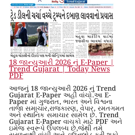
18 જાન્યુઆરી 2026 નું E-Paper |
Trend Gujarat | Today News
PDF
આજનું 18 જાન્યુઆરી 2026 નું Trend
Gujarat E-Paper અહીં વાંચો.આ E-
Paper માં ગુજરાત, ભારત અને વિશ્વના
તાજા સમાચાર,રાજકારણ, વેપાર, રમતગમત
અને સ્થાનિક સમાચાર સામેલ છે. Trend
Gujarat E-Paper વાચકો માટે PDF અને
ઇમેજ સ્વરૂપે ઉપલબ્ધ છે,જેથી તમે