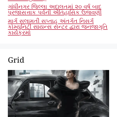
ગાંધીનગર જિલ્લા અદાલતમાં ૨૦ વર્ષ બાદ
પ્રજાસત્તાક પર્વની ઐતિહાસિક ઉજવણી
માર્ગ સલામતી સપ્તાહ અંતર્ગત નિસર્ગ
કોમ્યુનિટી સાયન્સ સેન્ટર દ્વારા જનજાગૃતિ
કાર્યક્રમો
Grid