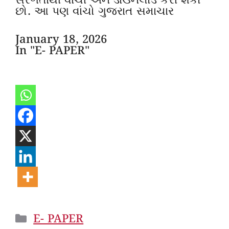
સરળતાથી વાંચી અને ડાઉનલોડ કરી શકો
છો. આ પણ વાંચો ગુજરાત સમાચાર
January 18, 2026
In "E- PAPER"
Categories
E- PAPER