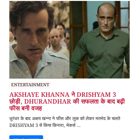
ENTERTAINMENT
AKSHAYE KHANNA ने DRISHYAM 3
छोड़ी, DHURANDHAR की सफलता के बाद बढ़ी
फीस बनी वजह
धुरंधर के बाद अक्षय खन्ना ने फीस और लुक को लेकर मतभेद के चलते
DRISHYAM 3 से किया किनारा, मेकर्स ...