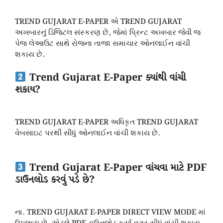
TREND GUJARAT E-PAPER એ TREND GUJARAT
અખબારનું ડિજિટલ સંસ્કરણ છે, જેમાં પ્રિન્ટ અખબાર જેવી જ
પેજ લેઆઉટ સાથે રોજના તાજા સમાચાર ઓનલાઈન વાંચી
શકાય છે.
Trend Gujarat E-Paper ક્યાંથી વાંચી
શકાય?
TREND GUJARAT E-PAPER અધિકૃત TREND GUJARAT
વેબસાઇટ પરથી સીધું ઓનલાઈન વાંચી શકાય છે.
Trend Gujarat E-Paper વાંચવા માટે PDF
ડાઉનલોડ કરવું પડે છે?
ના. TREND GUJARAT E-PAPER DIRECT VIEW MODE માં