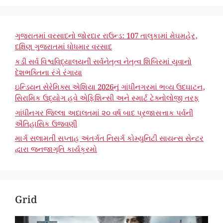
ગુજરાતમાં વરસાદનો જોરદાર રાઉન્ડ: 107 તાલુકામાં મેઘમહેર,
દક્ષિણ ગુજરાતમાં ધોધમાર વરસાદ
કડી સર્વ વિશ્વવિદ્યાલયની સર્વનેતૃત્વ નેતૃત્વ શિબિરમાં યુવાનો
દેશભક્તિના રંગે રંગાયા
ઇન્ડિયન સેરેમિક્સ એશિયા 2026નું ગાંધીનગરમાં ભવ્ય ઉદઘાટન,
સિરામિક ઉદ્યોગ હવે એફિશિન્સી અને સ્માર્ટ ટેક્નોલોજી તરફ
ગાંધીનગર જિલ્લા અદાલતમાં ૨૦ વર્ષ બાદ પ્રજાસત્તાક પર્વની
ઐતિહાસિક ઉજવણી
માર્ગ સલામતી સપ્તાહ અંતર્ગત નિસર્ગ કોમ્યુનિટી સાયન્સ સેન્ટર
દ્વારા જનજાગૃતિ કાર્યક્રમો
Grid