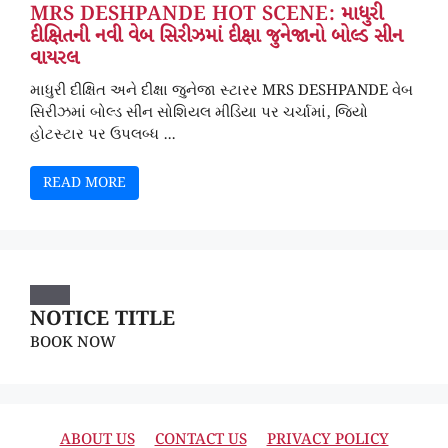
MRS DESHPANDE HOT SCENE: માધુરી
દીક્ષિતની નવી વેબ સિરીઝમાં દીક્ષા જુનેજાનો બોલ્ડ સીન
વાયરલ
માધુરી દીક્ષિત અને દીક્ષા જુનેજા સ્ટારર MRS DESHPANDE વેબ
સિરીઝમાં બોલ્ડ સીન સોશિયલ મીડિયા પર ચર્ચામાં, જિયો
હોટસ્ટાર પર ઉપલબ્ધ ...
READ MORE
NOTICE TITLE
BOOK NOW
ABOUT US
CONTACT US
PRIVACY POLICY