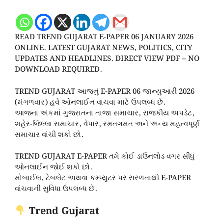
READ TREND GUJARAT E-PAPER 06 JANUARY 2026
ONLINE. LATEST GUJARAT NEWS, POLITICS, CITY
UPDATES AND HEADLINES. DIRECT VIEW PDF – NO
DOWNLOAD REQUIRED.
TREND GUJARAT આજનું E-PAPER 06 જાન્યુઆરી 2026
(મંગળવાર) હવે ઓનલાઈન વાંચવા માટે ઉપલબ્ધ છે.
આજના અંકમાં ગુજરાતના તાજા સમાચાર, રાજકીય અપડેટ,
શહેર-જિલ્લા સમાચાર, વેપાર, રમતગમત અને અન્ય મહત્વપૂર્ણ
સમાચાર વાંચી શકો છો.
TREND GUJARAT E-PAPER તમે કોઈ ડાઉનલોડ વગર સીધું
ઓનલાઈન જોઈ શકો છો.
મોબાઈલ, ટેબલેટ અથવા કમ્પ્યુટર પર સરળતાથી E-PAPER
વાંચવાની સુવિધા ઉપલબ્ધ છે.
Trend Gujarat