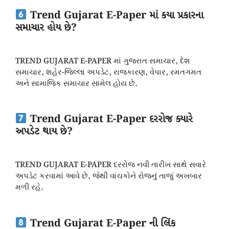
Trend Gujarat E-Paper માં કયા પ્રકારના
સમાચાર હોય છે?
TREND GUJARAT E-PAPER માં ગુજરાત સમાચાર, દેશ
સમાચાર, શહેર-જિલ્લા અપડેટ, રાજકારણ, વેપાર, રમતગમત
અને સામાજિક સમાચાર સામેલ હોય છે.
Trend Gujarat E-Paper દરરોજ ક્યારે
અપડેટ થાય છે?
TREND GUJARAT E-PAPER દરરોજ નવી તારીખ સાથે સવારે
અપડેટ કરવામાં આવે છે, જેથી વાંચકોને રોજનું તાજું અખબાર
મળી રહે.
Trend Gujarat E-Paper ની લિંક