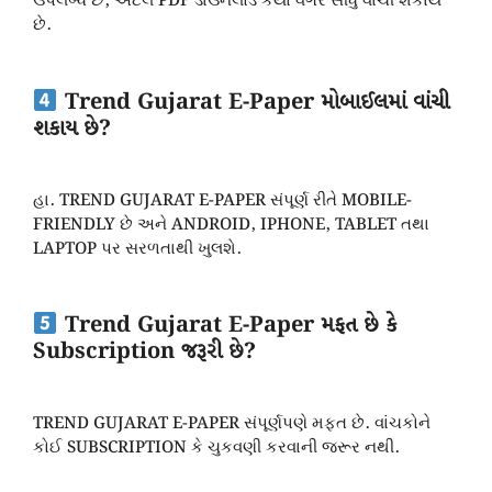
ઉપલબ્ધ છે, એટલે PDF ડાઉનલોડ કર્યા વગર સીધું વાંચી શકાય
છે.
Trend Gujarat E-Paper મોબાઈલમાં વાંચી
શકાય છે?
હા. TREND GUJARAT E-PAPER સંપૂર્ણ રીતે MOBILE-
FRIENDLY છે અને ANDROID, IPHONE, TABLET તથા
LAPTOP પર સરળતાથી ખુલશે.
Trend Gujarat E-Paper મફત છે કે
Subscription જરૂરી છે?
TREND GUJARAT E-PAPER સંપૂર્ણપણે મફત છે. વાંચકોને
કોઈ SUBSCRIPTION કે ચુકવણી કરવાની જરૂર નથી.