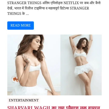
STRANGER THINGS अंतिम एपिसोड्स NETFLIX पर कब और कैसे
देखें, भारत में रिलीज टाइमिंग्स व महत्वपूर्ण डिटेल्स STRANGER
THINGS के ...
READ MORE
ENTERTAINMENT
SHARVARI WAGH का नया ग्लैमरस लुक वायरल,