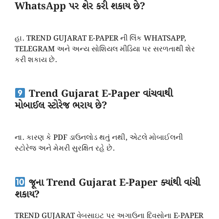
WhatsApp પર શેર કરી શકાય છે?
હા. TREND GUJARAT E-PAPER ની લિંક WHATSAPP,
TELEGRAM અને અન્ય સોશિયલ મીડિયા પર સરળતાથી શેર
કરી શકાય છે.
Trend Gujarat E-Paper વાંચવાથી
મોબાઈલ સ્ટોરેજ ભરાય છે?
ના. કારણ કે PDF ડાઉનલોડ થતું નથી, એટલે મોબાઈલની
સ્ટોરેજ અને મેમરી સુરક્ષિત રહે છે.
જૂના Trend Gujarat E-Paper ક્યાંથી વાંચી
શકાય?
TREND GUJARAT વેબસાઇટ પર અગાઉના દિવસોના E-PAPER