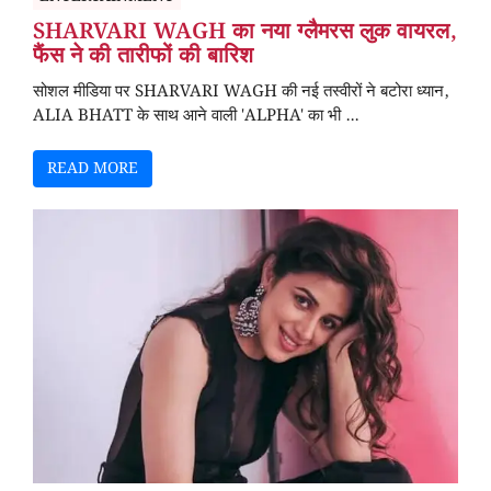
SHARVARI WAGH का नया ग्लैमरस लुक वायरल,
फैंस ने की तारीफों की बारिश
सोशल मीडिया पर SHARVARI WAGH की नई तस्वीरों ने बटोरा ध्यान,
ALIA BHATT के साथ आने वाली 'ALPHA' का भी ...
READ MORE