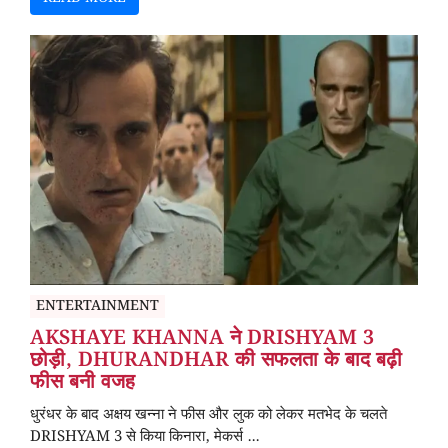
ENTERTAINMENT
AKSHAYE KHANNA ने DRISHYAM 3
छोड़ी, DHURANDHAR की सफलता के बाद बढ़ी
फीस बनी वजह
धुरंधर के बाद अक्षय खन्ना ने फीस और लुक को लेकर मतभेद के चलते
DRISHYAM 3 से किया किनारा, मेकर्स ...