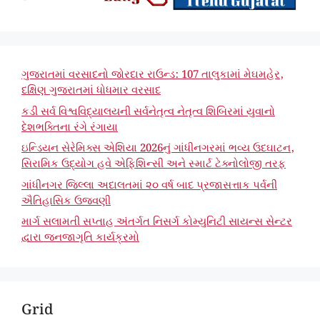
ગુજરાતમાં વરસાદનો જોરદાર રાઉન્ડ: 107 તાલુકામાં મેઘમહેર,
દક્ષિણ ગુજરાતમાં ધોધમાર વરસાદ
કડી સર્વ વિશ્વવિદ્યાલયની સર્વનેતૃત્વ નેતૃત્વ શિબિરમાં યુવાનો
દેશભક્તિના રંગે રંગાયા
ઇન્ડિયન સેરેમિક્સ એશિયા 2026નું ગાંધીનગરમાં ભવ્ય ઉદઘાટન,
સિરામિક ઉદ્યોગ હવે એફિશિન્સી અને સ્માર્ટ ટેક્નોલોજી તરફ
ગાંધીનગર જિલ્લા અદાલતમાં ૨૦ વર્ષ બાદ પ્રજાસત્તાક પર્વની
ઐતિહાસિક ઉજવણી
માર્ગ સલામતી સપ્તાહ અંતર્ગત નિસર્ગ કોમ્યુનિટી સાયન્સ સેન્ટર
દ્વારા જનજાગૃતિ કાર્યક્રમો
Grid