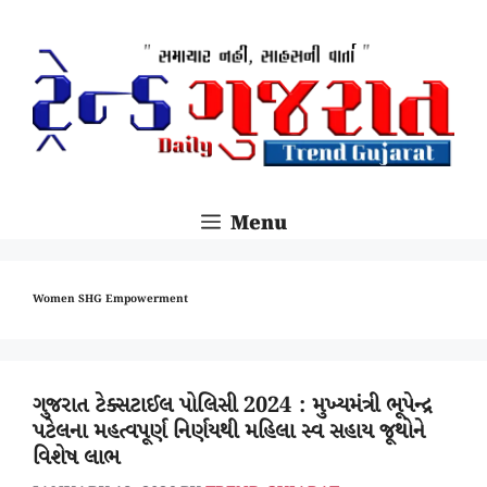
SKIP
TO
CONTENT
Menu
Women SHG Empowerment
ગુજરાત ટેક્સટાઈલ પોલિસી 2024 : મુખ્યમંત્રી ભૂપેન્દ્ર
પટેલના મહત્વપૂર્ણ નિર્ણયથી મહિલા સ્વ સહાય જૂથોને
વિશેષ લાભ