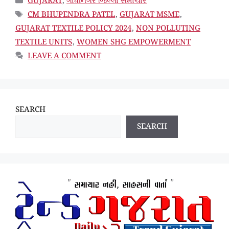
GUJARAT
,
ગાંધીનગર જિલ્લા સમાચાર
TAGS
CM BHUPENDRA PATEL
,
GUJARAT MSME
,
GUJARAT TEXTILE POLICY 2024
,
NON POLLUTING
TEXTILE UNITS
,
WOMEN SHG EMPOWERMENT
LEAVE A COMMENT
SEARCH
SEARCH