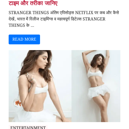
टाइम और तरीका जानिए
STRANGER THINGS अंतिम एपिसोड्स NETFLIX पर कब और कैसे
देखें, भारत में रिलीज टाइमिंग्स व महत्वपूर्ण डिटेल्स STRANGER
THINGS के ...
READ MORE
ENTERTAINMENT