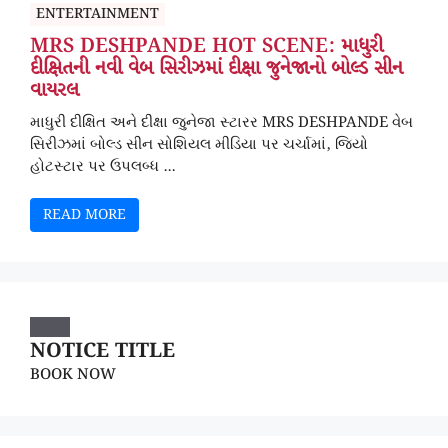
ENTERTAINMENT
MRS DESHPANDE HOT SCENE: માધુરી
દીક્ષિતની નવી વેબ સિરીઝમાં દીક્ષા જુનેજાનો બોલ્ડ સીન
વાયરલ
માધુરી દીક્ષિત અને દીક્ષા જુનેજા સ્ટારર MRS DESHPANDE વેબ
સિરીઝમાં બોલ્ડ સીન સોશિયલ મીડિયા પર ચર્ચામાં, જિયો
હોટસ્ટાર પર ઉપલબ્ધ ...
READ MORE
NOTICE TITLE
BOOK NOW