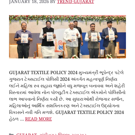
JANUARY 18, 2026
BY
TREND GUJARAT
GUJARAT TEXTILE POLICY 2024 મુખ્યમંત્રી ભૂપેન્દ્ર પટેલે
ગુજરાત ટેક્સટાઈલ પોલિસી 2024 અંતર્ગત મહત્વપૂર્ણ નિર્ણય
લઈને મહિલા સ્વ સહાય જૂથોને વધુ મજબૂત બનાવવા અને શહેરી
વિસ્તારમાં આવેલા નોન પોલ્યુટીંગ ટેક્સટાઈલ એકમોને પોલિસીનો
લાભ આપવાનો નિર્ણય કર્યો છે. આ સુધારાઓથી રોજગાર સર્જન,
મહિલાઓનું આર્થિક સશક્તિકરણ અને ટેક્સટાઈલ ઉદ્યોગના
વિકાસને નવી ગતિ મળશે. GUJARAT TEXTILE POLICY 2024
હેઠળ …
READ MORE
CATEGORIES