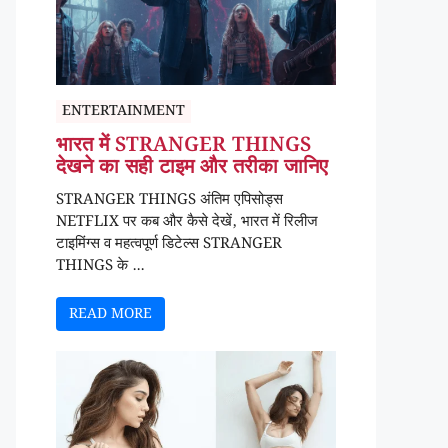
ENTERTAINMENT
भारत में STRANGER THINGS
देखने का सही टाइम और तरीका जानिए
STRANGER THINGS अंतिम एपिसोड्स
NETFLIX पर कब और कैसे देखें, भारत में रिलीज
टाइमिंग्स व महत्वपूर्ण डिटेल्स STRANGER
THINGS के ...
READ MORE