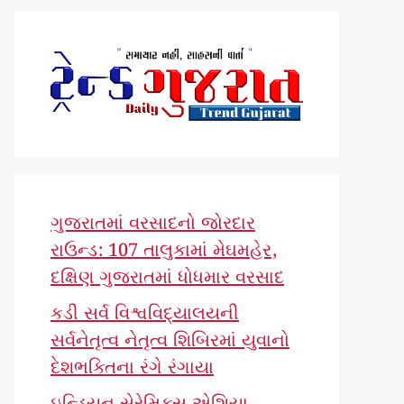
ગુજરાતમાં વરસાદનો જોરદાર
રાઉન્ડ: 107 તાલુકામાં મેઘમહેર,
દક્ષિણ ગુજરાતમાં ધોધમાર વરસાદ
કડી સર્વ વિશ્વવિદ્યાલયની
સર્વનેતૃત્વ નેતૃત્વ શિબિરમાં યુવાનો
દેશભક્તિના રંગે રંગાયા