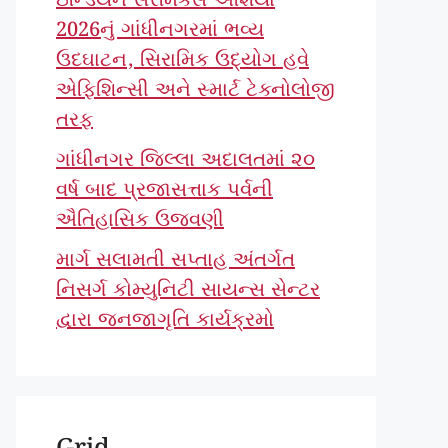
ઇન્ડિયન સેરેમિક્સ એશિયા
2026નું ગાંધીનગરમાં ભવ્ય
ઉદઘાટન, સિરામિક ઉદ્યોગ હવે
એફિશિન્સી અને સ્માર્ટ ટેક્નોલોજી
તરફ
ગાંધીનગર જિલ્લા અદાલતમાં ૨૦
વર્ષ બાદ પ્રજાસત્તાક પર્વની
ઐતિહાસિક ઉજવણી
માર્ગ સલામતી સપ્તાહ અંતર્ગત
નિસર્ગ કોમ્યુનિટી સાયન્સ સેન્ટર
દ્વારા જનજાગૃતિ કાર્યક્રમો