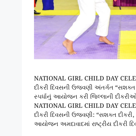
NATIONAL GIRL CHILD DAY CELEBR
દીકરી દિવસની ઉજવણી અંતર્ગત “સશક્ત 
સ્પર્ધાનું આયોજન કરી જિલ્લાની દીકરી
NATIONAL GIRL CHILD DAY CELEBR
દીકરી દિવસની ઉજવણી: “સશક્ત દીકરી, સશ
આયોજન અમદાવાદમાં રાષ્ટ્રીય દીકરી 