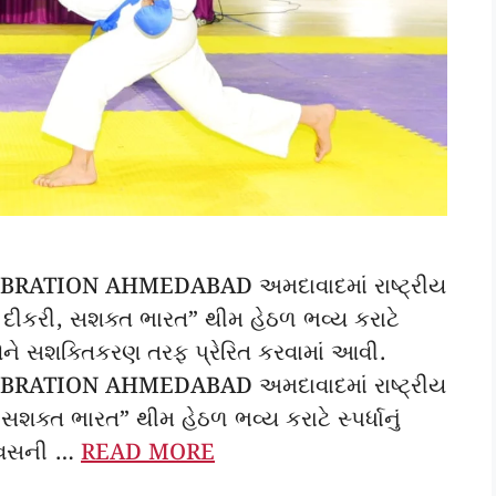
ATION AHMEDABAD અમદાવાદમાં રાષ્ટ્રીય
દીકરી, સશક્ત ભારત” થીમ હેઠળ ભવ્ય કરાટે
ઓને સશક્તિકરણ તરફ પ્રેરિત કરવામાં આવી.
ATION AHMEDABAD અમદાવાદમાં રાષ્ટ્રીય
ક્ત ભારત” થીમ હેઠળ ભવ્ય કરાટે સ્પર્ધાનું
દિવસની …
READ MORE