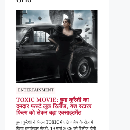
Grid
ENTERTAINMENT
TOXIC MOVIE: हुमा कुरैशी का
दमदार फर्स्ट लुक रिलीज, यश स्टारर
फिल्म को लेकर बढ़ा एक्साइटमेंट
हुमा कुरैशी ने फिल्म TOXIC में एलिजाबेथ के रोल में
किया धमाकेदार एंट्री, 19 मार्च 2026 को रिलीज होगी