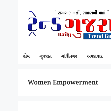
SKIP
TO
CONTENT
હોમ
ગુજરાત
ગાંધીનગર
અમદાવાદ
Women Empowerment