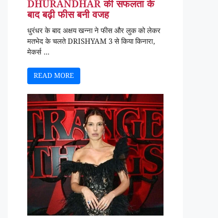
DHURANDHAR की सफलता के
बाद बढ़ी फीस बनी वजह
धुरंधर के बाद अक्षय खन्ना ने फीस और लुक को लेकर
मतभेद के चलते DRISHYAM 3 से किया किनारा,
मेकर्स ...
READ MORE