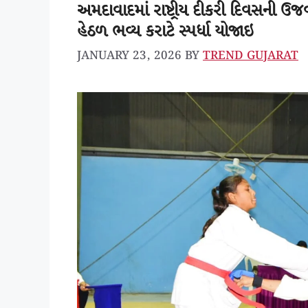
અમદાવાદમાં રાષ્ટ્રીય દીકરી દિવસની
હેઠળ ભવ્ય કરાટે સ્પર્ધા યોજાઇ
JANUARY 23, 2026
BY
TREND GUJARAT