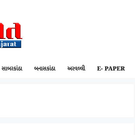
સાબરકાંઠા
બનાસકાંઠા
અરવલ્લી
E- PAPER