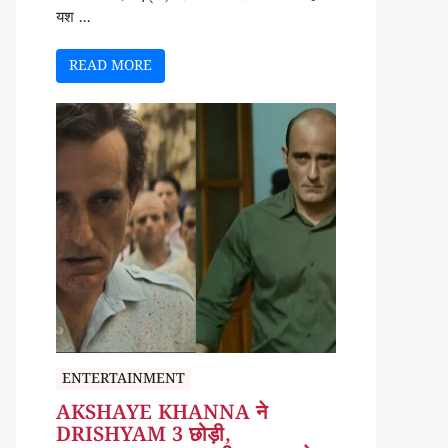
यश ...
READ MORE
ENTERTAINMENT
AKSHAYE KHANNA ने
DRISHYAM 3 छोड़ी,