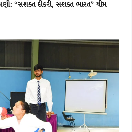
 ઉજવણી: “સશક્ત દીકરી, સશક્ત ભારત” થીમ