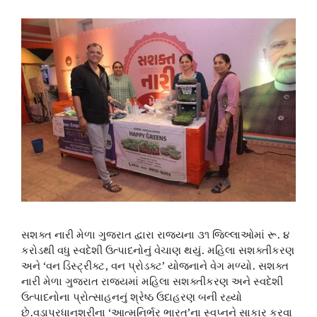
સશક્ત નારી મેળા ગુજરાત દ્વારા રાજ્યના ૩૧ જિલ્લાઓમાં રૂ. ૪
કરોડથી વધુ સ્વદેશી ઉત્પાદનોનું વેચાણ થયું. મહિલા સશક્તીકરણ
અને ‘વન ડિસ્ટ્રીક્ટ, વન પ્રોડક્ટ’ યોજનાને વેગ મળ્યો. સશક્ત
નારી મેળા ગુજરાત રાજ્યમાં મહિલા સશક્તીકરણ અને સ્વદેશી
ઉત્પાદનોના પ્રોત્સાહનનું શ્રેષ્ઠ ઉદાહરણ બની રહ્યો
છે.વડાપ્રધાનશ્રીના ‘આત્મનિર્ભર ભારત’ના સ્વપ્નને સાકાર કરવા