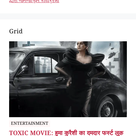
દ્વારા જનજાગૃતિ કાર્યક્રમો
Grid
ENTERTAINMENT
TOXIC MOVIE: हुमा कुरैशी का दमदार फर्स्ट लुक