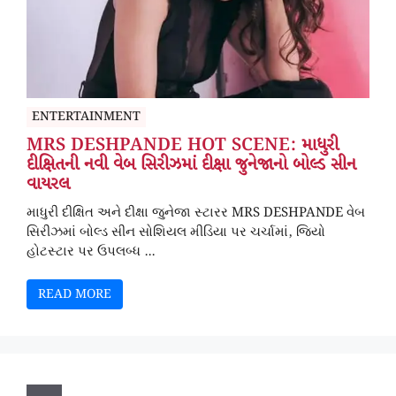
ENTERTAINMENT
MRS DESHPANDE HOT SCENE: માધુરી
દીક્ષિતની નવી વેબ સિરીઝમાં દીક્ષા જુનેજાનો બોલ્ડ સીન
વાયરલ
માધુરી દીક્ષિત અને દીક્ષા જુનેજા સ્ટારર MRS DESHPANDE વેબ
સિરીઝમાં બોલ્ડ સીન સોશિયલ મીડિયા પર ચર્ચામાં, જિયો
હોટસ્ટાર પર ઉપલબ્ધ ...
READ MORE