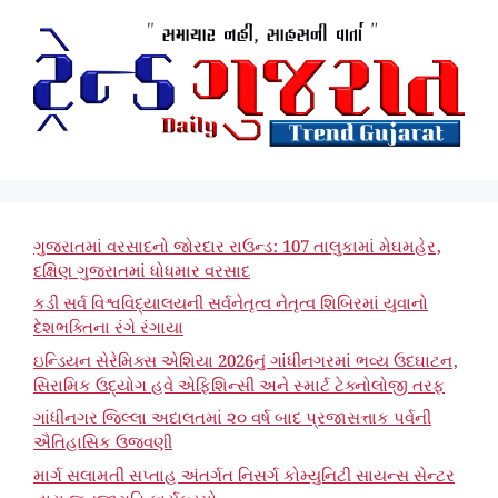
ગુજરાતમાં વરસાદનો જોરદાર રાઉન્ડ: 107 તાલુકામાં મેઘમહેર,
દક્ષિણ ગુજરાતમાં ધોધમાર વરસાદ
કડી સર્વ વિશ્વવિદ્યાલયની સર્વનેતૃત્વ નેતૃત્વ શિબિરમાં યુવાનો
દેશભક્તિના રંગે રંગાયા
ઇન્ડિયન સેરેમિક્સ એશિયા 2026નું ગાંધીનગરમાં ભવ્ય ઉદઘાટન,
સિરામિક ઉદ્યોગ હવે એફિશિન્સી અને સ્માર્ટ ટેક્નોલોજી તરફ
ગાંધીનગર જિલ્લા અદાલતમાં ૨૦ વર્ષ બાદ પ્રજાસત્તાક પર્વની
ઐતિહાસિક ઉજવણી
માર્ગ સલામતી સપ્તાહ અંતર્ગત નિસર્ગ કોમ્યુનિટી સાયન્સ સેન્ટર