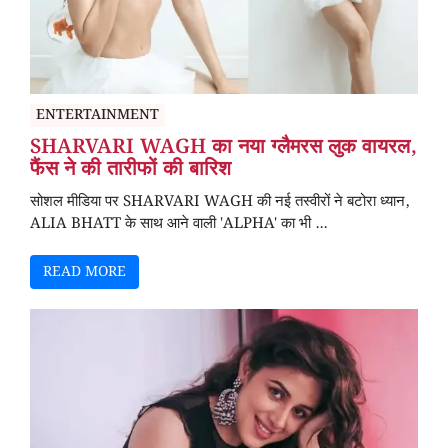
ENTERTAINMENT
SHARVARI WAGH का नया ग्लैमरस लुक वायरल,
फैंस ने की तारीफों की बारिश
सोशल मीडिया पर SHARVARI WAGH की नई तस्वीरों ने बटोरा ध्यान,
ALIA BHATT के साथ आने वाली 'ALPHA' का भी ...
READ MORE