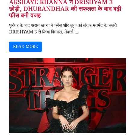
AKSHAYE KHANNA ने DRISHYAM 3
छोड़ी, DHURANDHAR की सफलता के बाद बढ़ी
फीस बनी वजह
धुरंधर के बाद अक्षय खन्ना ने फीस और लुक को लेकर मतभेद के चलते
DRISHYAM 3 से किया किनारा, मेकर्स ...
READ MORE