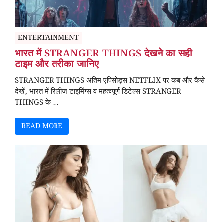
ENTERTAINMENT
भारत में STRANGER THINGS देखने का सही
टाइम और तरीका जानिए
STRANGER THINGS अंतिम एपिसोड्स NETFLIX पर कब और कैसे
देखें, भारत में रिलीज टाइमिंग्स व महत्वपूर्ण डिटेल्स STRANGER
THINGS के ...
READ MORE