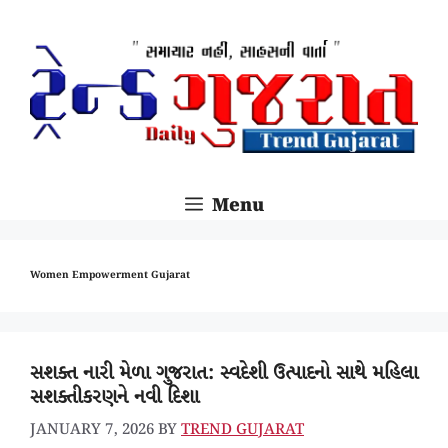
SKIP
TO
CONTENT
Menu
Women Empowerment Gujarat
સશક્ત નારી મેળા ગુજરાત: સ્વદેશી ઉત્પાદનો સાથે મહિલા
સશક્તીકરણને નવી દિશા
JANUARY 7, 2026
BY
TREND GUJARAT