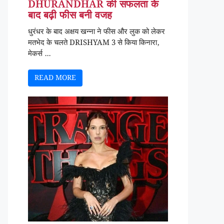
DHURANDHAR की सफलता के
बाद बढ़ी फीस बनी वजह
धुरंधर के बाद अक्षय खन्ना ने फीस और लुक को लेकर
मतभेद के चलते DRISHYAM 3 से किया किनारा,
मेकर्स ...
READ MORE