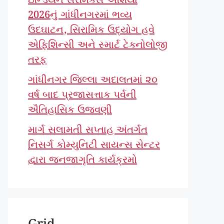
ઇન્ડિયન સેરેમિક્સ એશિયા
2026નું ગાંધીનગરમાં ભવ્ય
ઉદઘાટન, સિરામિક ઉદ્યોગ હવે
એફિશિન્સી અને સ્માર્ટ ટેક્નોલોજી
તરફ
ગાંધીનગર જિલ્લા અદાલતમાં ૨૦
વર્ષ બાદ પ્રજાસત્તાક પર્વની
ઐતિહાસિક ઉજવણી
માર્ગ સલામતી સપ્તાહ અંતર્ગત
નિસર્ગ કોમ્યુનિટી સાયન્સ સેન્ટર
દ્વારા જનજાગૃતિ કાર્યક્રમો