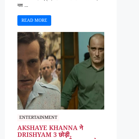
यश ...
READ MORE
ENTERTAINMENT
AKSHAYE KHANNA ने
DRISHYAM 3 छोड़ी,