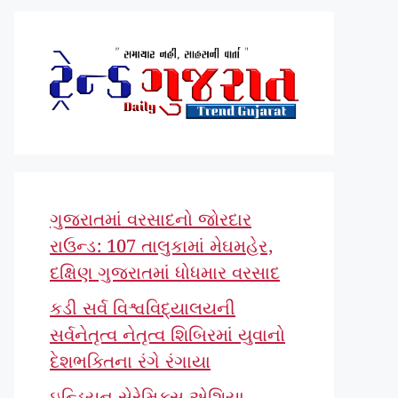
ગુજરાતમાં વરસાદનો જોરદાર
રાઉન્ડ: 107 તાલુકામાં મેઘમહેર,
દક્ષિણ ગુજરાતમાં ધોધમાર વરસાદ
કડી સર્વ વિશ્વવિદ્યાલયની
સર્વનેતૃત્વ નેતૃત્વ શિબિરમાં યુવાનો
દેશભક્તિના રંગે રંગાયા