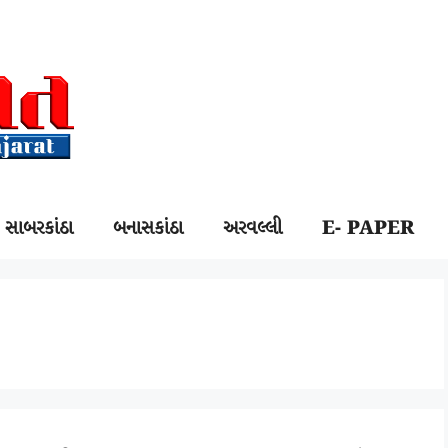
સાબરકાંઠા
બનાસકાંઠા
અરવલ્લી
E- PAPER