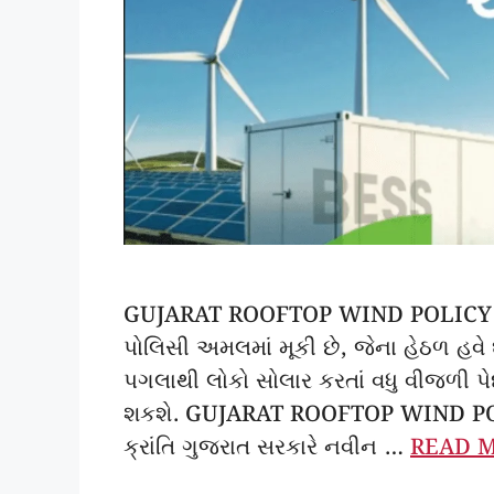
GUJARAT ROOFTOP WIND POLICY ગુજ
પોલિસી અમલમાં મૂકી છે, જેના હેઠળ હવ
પગલાથી લોકો સોલાર કરતાં વધુ વીજળી પે
શકશે. GUJARAT ROOFTOP WIND POLICY
ક્રાંતિ ગુજરાત સરકારે નવીન …
READ 