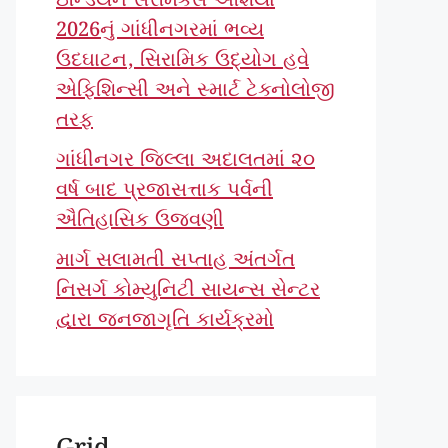
ઇન્ડિયન સેરેમિક્સ એશિયા
2026નું ગાંધીનગરમાં ભવ્ય
ઉદઘાટન, સિરામિક ઉદ્યોગ હવે
એફિશિન્સી અને સ્માર્ટ ટેક્નોલોજી
તરફ
ગાંધીનગર જિલ્લા અદાલતમાં ૨૦
વર્ષ બાદ પ્રજાસત્તાક પર્વની
ઐતિહાસિક ઉજવણી
માર્ગ સલામતી સપ્તાહ અંતર્ગત
નિસર્ગ કોમ્યુનિટી સાયન્સ સેન્ટર
દ્વારા જનજાગૃતિ કાર્યક્રમો