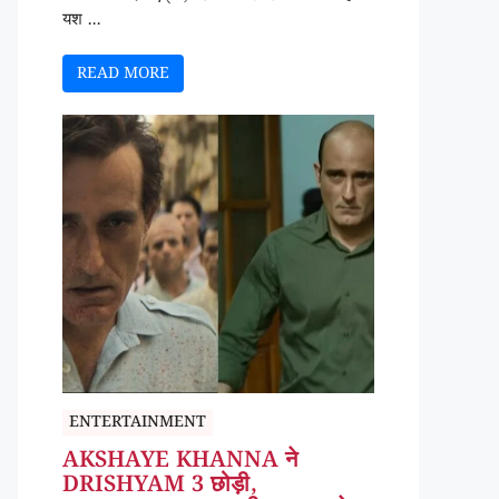
यश ...
READ MORE
ENTERTAINMENT
AKSHAYE KHANNA ने
DRISHYAM 3 छोड़ी,