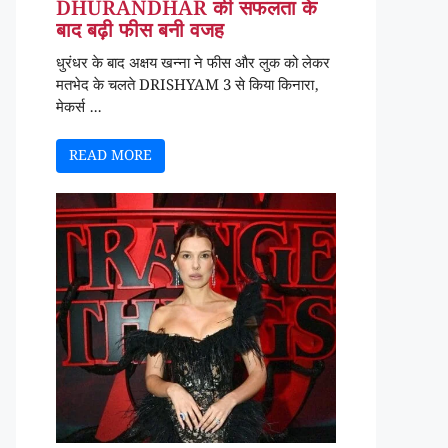
DHURANDHAR की सफलता के
बाद बढ़ी फीस बनी वजह
धुरंधर के बाद अक्षय खन्ना ने फीस और लुक को लेकर
मतभेद के चलते DRISHYAM 3 से किया किनारा,
मेकर्स ...
READ MORE