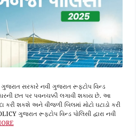
રાત સરકારે નવી ગુજરાત રૂફટોપ વિન્ડ
ે ઘરની છત પર પવનચક્કી લગાવી શકાય છે. આ
દા કરી શકશે અને વીજળી બિલમાં મોટો ઘટાડો કરી
 ગુજરાત રૂફટોપ વિન્ડ પોલિસી દ્વારા નવી
MORE