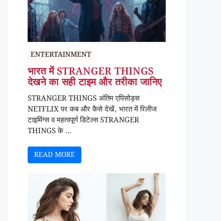
ENTERTAINMENT
भारत में STRANGER THINGS
देखने का सही टाइम और तरीका जानिए
STRANGER THINGS अंतिम एपिसोड्स
NETFLIX पर कब और कैसे देखें, भारत में रिलीज
टाइमिंग्स व महत्वपूर्ण डिटेल्स STRANGER
THINGS के ...
READ MORE