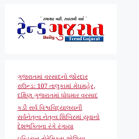
ગુજરાતમાં વરસાદનો જોરદાર
રાઉન્ડ: 107 તાલુકામાં મેઘમહેર,
દક્ષિણ ગુજરાતમાં ધોધમાર વરસાદ
કડી સર્વ વિશ્વવિદ્યાલયની
સર્વનેતૃત્વ નેતૃત્વ શિબિરમાં યુવાનો
દેશભક્તિના રંગે રંગાયા