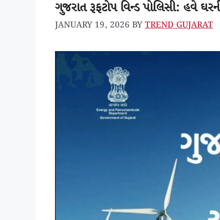
ગુજરાત રૂફટોપ વિન્ડ પોલિસી: હવે ઘ
JANUARY 19, 2026
BY
TREND GUJARAT