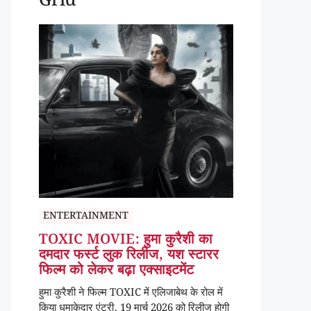
Grid
ENTERTAINMENT
TOXIC MOVIE: हुमा कुरैशी का
दमदार फर्स्ट लुक रिलीज, यश स्टारर
फिल्म को लेकर बढ़ा एक्साइटमेंट
हुमा कुरैशी ने फिल्म TOXIC में एलिजाबेथ के रोल में
किया धमाकेदार एंट्री, 19 मार्च 2026 को रिलीज होगी