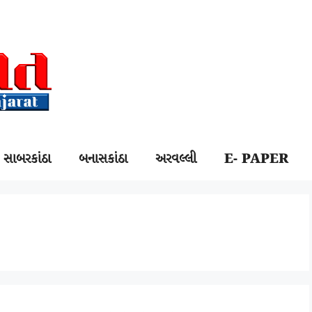
સાબરકાંઠા
બનાસકાંઠા
અરવલ્લી
E- PAPER