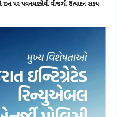
રની છત પર પવનચક્કીથી વીજળી ઉત્પાદન શક્ય