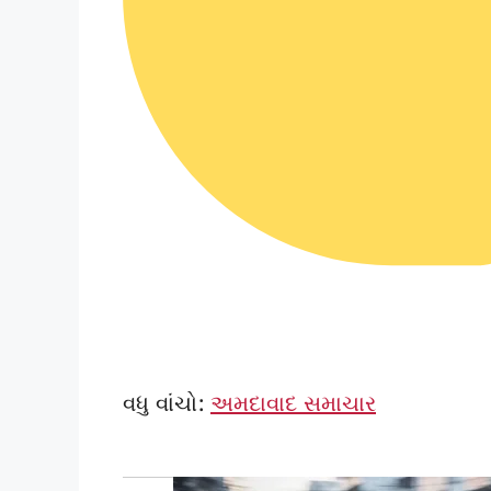
વધુ વાંચો:
અમદાવાદ સમાચાર