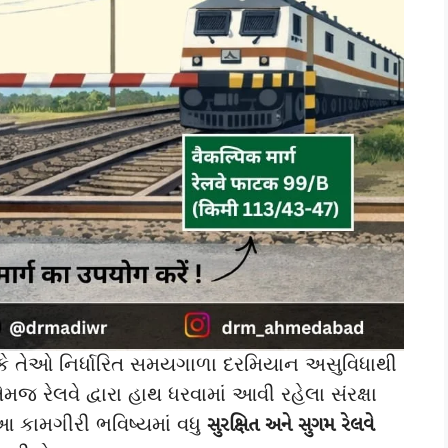
 કે તેઓ નિર્ધારિત સમયગાળા દરમિયાન અસુવિધાથી
મજ રેલવે દ્વારા હાથ ધરવામાં આવી રહેલા સંરક્ષા
 કામગીરી ભવિષ્યમાં વધુ
સુરક્ષિત અને સુગમ રેલવે