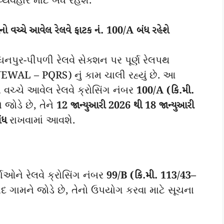
વહાર માટે બંધ રહેશે.
નો વચ્ચે આવેલ રેલવે ફાટક નં. 100/A બંધ રહેશે
ધનપુર-પીપળી રેલવે સેક્શન પર પૂર્ણ રેલપથ
 – PQRS) નું કામ ચાલી રહ્યું છે. આ
 વચ્ચે આવેલ રેલવે ક્રોસિંગ નંબર
100/A (કિ.મી.
 જોડે છે, તેને
12 જાન્યુઆરી 2026 થી 18 જાન્યુઆરી
ંધ
રાખવામાં આવશે.
ઓને રેલવે ક્રોસિંગ નંબર
99/B (કિ.મી. 113/43–
દ ગામને જોડે છે, તેનો ઉપયોગ કરવા માટે સૂચના