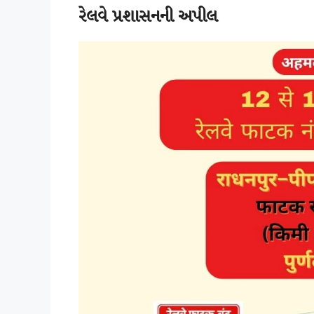
રેલવે પ્રશાસનની અપીલ