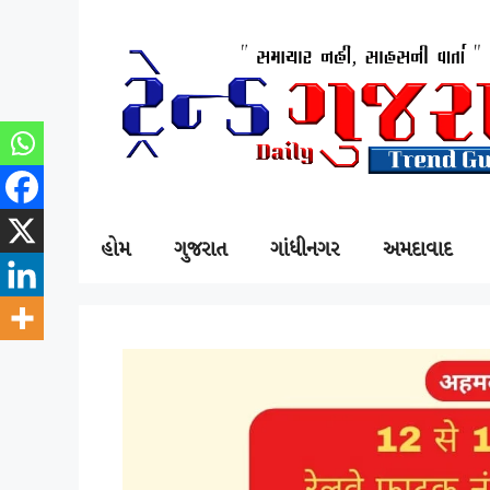
SKIP
TO
CONTENT
હોમ
ગુજરાત
ગાંધીનગર
અમદાવાદ