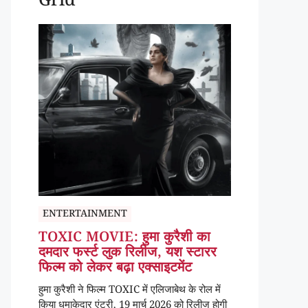
Grid
ENTERTAINMENT
TOXIC MOVIE: हुमा कुरैशी का
दमदार फर्स्ट लुक रिलीज, यश स्टारर
फिल्म को लेकर बढ़ा एक्साइटमेंट
हुमा कुरैशी ने फिल्म TOXIC में एलिजाबेथ के रोल में
किया धमाकेदार एंट्री, 19 मार्च 2026 को रिलीज होगी