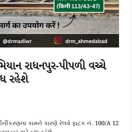
િયાન રાધનપુર-પીપળી વચ્ચે
ધ રહેશે
વીનીકરણના કામને કારણે રેલવે ફાટક નં. 100/A 12