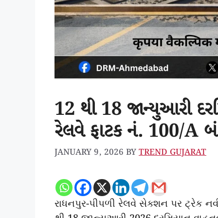
12 થી 18 જાન્યુઆરી દરમ
રેલવે ફાટક નં. 100/A બં
JANUARY 9, 2026
BY
TREND GUJARAT
રાધનપુર-પીપળી રેલવે સેક્શન પર ટ્રેક ન