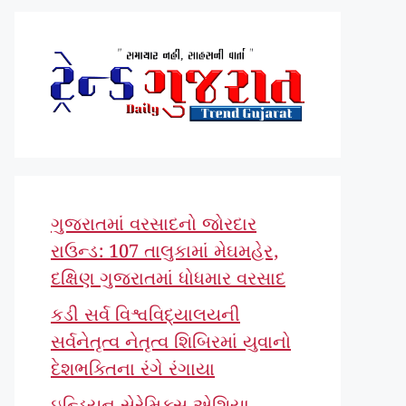
ગુજરાતમાં વરસાદનો જોરદાર
રાઉન્ડ: 107 તાલુકામાં મેઘમહેર,
દક્ષિણ ગુજરાતમાં ધોધમાર વરસાદ
કડી સર્વ વિશ્વવિદ્યાલયની
સર્વનેતૃત્વ નેતૃત્વ શિબિરમાં યુવાનો
દેશભક્તિના રંગે રંગાયા