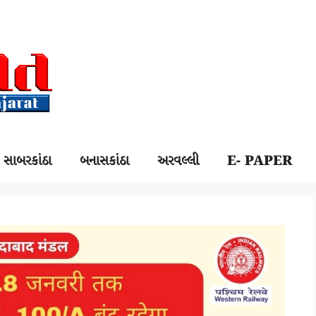
સાબરકાંઠા
બનાસકાંઠા
અરવલ્લી
E- PAPER