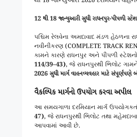
થી 18 જાન્યુઆરી 2026 દરમિયાન વાહનવ્ય
12 થી 18 જાન્યુઆરી સુધી રાધનપુર-પીપળી સ્ટેશ
પશ્ચિમ રેલવેના અમદાવાદ મંડળ હેઠળના રા
નવીનીકરણ (COMPLETE TRACK RENEWAL
કામને કારણે રાધનપુર અને પીપળી સ્ટેશનો
114/39–43)
, જે રાધનપુરથી ભિલોટ ગામને
2026 સુધી માર્ગ વાહનવ્યવહાર માટે સંપૂર્ણપણે બ
વૈકલ્પિક માર્ગનો ઉપયોગ કરવા અપીલ
આ સમયગાળા દરમિયાન માર્ગ ઉપયોગકર્તા
47)
, જે રાધનપુરથી ભિલોટ તથા મહેમદાબા
આપવામાં આવી છે.