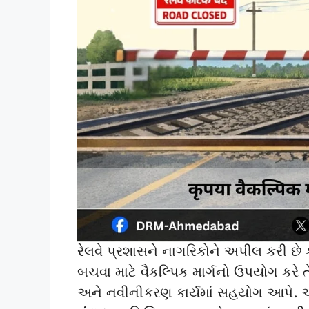
રેલવે પ્રશાસને નાગરિકોને અપીલ કરી છે
બચવા માટે વૈકલ્પિક માર્ગનો ઉપયોગ કરે તે
અને નવીનીકરણ કાર્યમાં સહયોગ આપે. આ