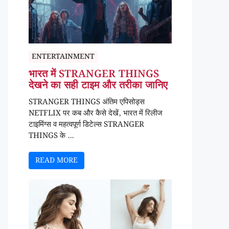
ENTERTAINMENT
भारत में STRANGER THINGS
देखने का सही टाइम और तरीका जानिए
STRANGER THINGS अंतिम एपिसोड्स
NETFLIX पर कब और कैसे देखें, भारत में रिलीज
टाइमिंग्स व महत्वपूर्ण डिटेल्स STRANGER
THINGS के ...
READ MORE