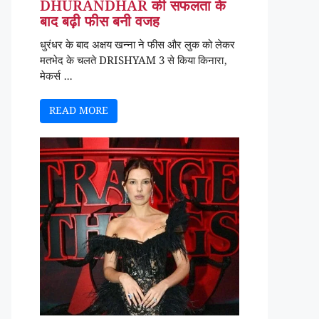
DHURANDHAR की सफलता के
बाद बढ़ी फीस बनी वजह
धुरंधर के बाद अक्षय खन्ना ने फीस और लुक को लेकर
मतभेद के चलते DRISHYAM 3 से किया किनारा,
मेकर्स ...
READ MORE