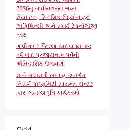
ઇન્ડિયન સેરેમિક્સ એશિયા
2026નું ગાંધીનગરમાં ભવ્ય
ઉદઘાટન, સિરામિક ઉદ્યોગ હવે
એફિશિન્સી અને સ્માર્ટ ટેક્નોલોજી
તરફ
ગાંધીનગર જિલ્લા અદાલતમાં ૨૦
વર્ષ બાદ પ્રજાસત્તાક પર્વની
ઐતિહાસિક ઉજવણી
માર્ગ સલામતી સપ્તાહ અંતર્ગત
નિસર્ગ કોમ્યુનિટી સાયન્સ સેન્ટર
દ્વારા જનજાગૃતિ કાર્યક્રમો