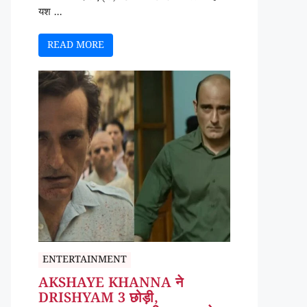
यश ...
READ MORE
ENTERTAINMENT
AKSHAYE KHANNA ने
DRISHYAM 3 छोड़ी,