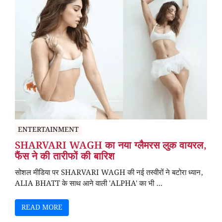
ENTERTAINMENT
SHARVARI WAGH का नया ग्लैमरस लुक वायरल,
फैंस ने की तारीफों की बारिश
सोशल मीडिया पर SHARVARI WAGH की नई तस्वीरों ने बटोरा ध्यान,
ALIA BHATT के साथ आने वाली 'ALPHA' का भी ...
READ MORE