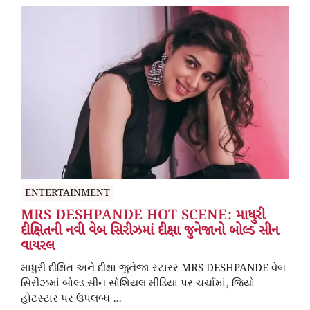
ENTERTAINMENT
MRS DESHPANDE HOT SCENE: માધુરી
દીક્ષિતની નવી વેબ સિરીઝમાં દીક્ષા જુનેજાનો બોલ્ડ સીન
વાયરલ
માધુરી દીક્ષિત અને દીક્ષા જુનેજા સ્ટારર MRS DESHPANDE વેબ
સિરીઝમાં બોલ્ડ સીન સોશિયલ મીડિયા પર ચર્ચામાં, જિયો
હોટસ્ટાર પર ઉપલબ્ધ ...