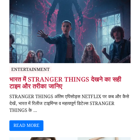
ENTERTAINMENT
भारत में STRANGER THINGS देखने का सही
टाइम और तरीका जानिए
STRANGER THINGS अंतिम एपिसोड्स NETFLIX पर कब और कैसे
देखें, भारत में रिलीज टाइमिंग्स व महत्वपूर्ण डिटेल्स STRANGER
THINGS के ...
READ MORE