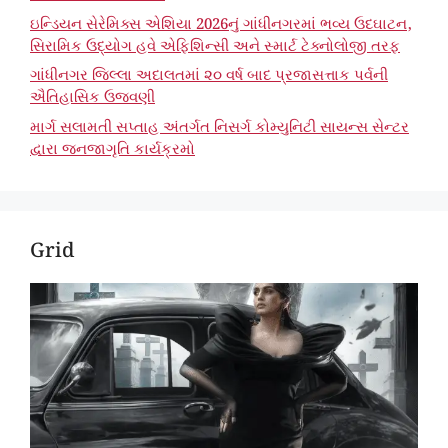
ઇન્ડિયન સેરેમિક્સ એશિયા 2026નું ગાંધીનગરમાં ભવ્ય ઉદઘાટન,
સિરામિક ઉદ્યોગ હવે એફિશિન્સી અને સ્માર્ટ ટેક્નોલોજી તરફ
ગાંધીનગર જિલ્લા અદાલતમાં ૨૦ વર્ષ બાદ પ્રજાસત્તાક પર્વની
ઐતિહાસિક ઉજવણી
માર્ગ સલામતી સપ્તાહ અંતર્ગત નિસર્ગ કોમ્યુનિટી સાયન્સ સેન્ટર
દ્વારા જનજાગૃતિ કાર્યક્રમો
Grid