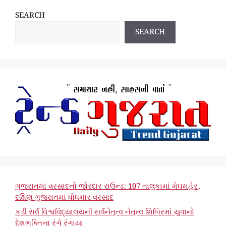
SEARCH
SEARCH
ગુજરાતમાં વરસાદનો જોરદાર રાઉન્ડ: 107 તાલુકામાં મેઘમહેર,
દક્ષિણ ગુજરાતમાં ધોધમાર વરસાદ
કડી સર્વ વિશ્વવિદ્યાલયની સર્વનેતૃત્વ નેતૃત્વ શિબિરમાં યુવાનો
દેશભક્તિના રંગે રંગાયા