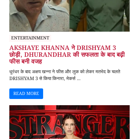
ENTERTAINMENT
AKSHAYE KHANNA ने DRISHYAM 3
छोड़ी, DHURANDHAR की सफलता के बाद बढ़ी
फीस बनी वजह
धुरंधर के बाद अक्षय खन्ना ने फीस और लुक को लेकर मतभेद के चलते
DRISHYAM 3 से किया किनारा, मेकर्स ...
READ MORE