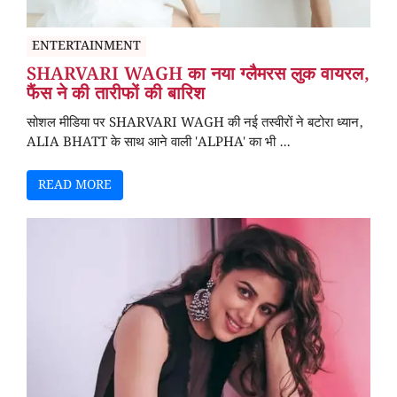
ENTERTAINMENT
SHARVARI WAGH का नया ग्लैमरस लुक वायरल,
फैंस ने की तारीफों की बारिश
सोशल मीडिया पर SHARVARI WAGH की नई तस्वीरों ने बटोरा ध्यान,
ALIA BHATT के साथ आने वाली 'ALPHA' का भी ...
READ MORE