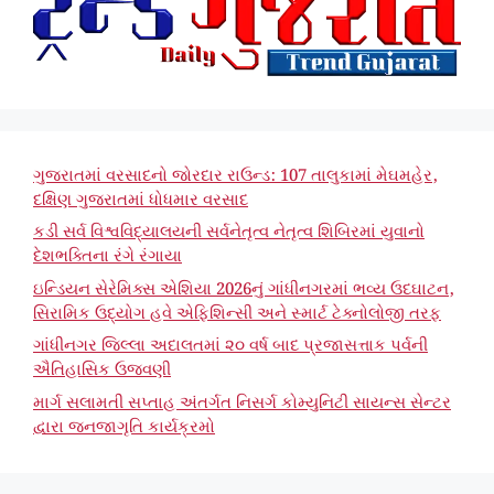
ગુજરાતમાં વરસાદનો જોરદાર રાઉન્ડ: 107 તાલુકામાં મેઘમહેર,
દક્ષિણ ગુજરાતમાં ધોધમાર વરસાદ
કડી સર્વ વિશ્વવિદ્યાલયની સર્વનેતૃત્વ નેતૃત્વ શિબિરમાં યુવાનો
દેશભક્તિના રંગે રંગાયા
ઇન્ડિયન સેરેમિક્સ એશિયા 2026નું ગાંધીનગરમાં ભવ્ય ઉદઘાટન,
સિરામિક ઉદ્યોગ હવે એફિશિન્સી અને સ્માર્ટ ટેક્નોલોજી તરફ
ગાંધીનગર જિલ્લા અદાલતમાં ૨૦ વર્ષ બાદ પ્રજાસત્તાક પર્વની
ઐતિહાસિક ઉજવણી
માર્ગ સલામતી સપ્તાહ અંતર્ગત નિસર્ગ કોમ્યુનિટી સાયન્સ સેન્ટર
દ્વારા જનજાગૃતિ કાર્યક્રમો