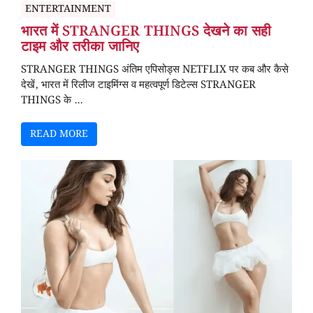
ENTERTAINMENT
भारत में STRANGER THINGS देखने का सही
टाइम और तरीका जानिए
STRANGER THINGS अंतिम एपिसोड्स NETFLIX पर कब और कैसे
देखें, भारत में रिलीज टाइमिंग्स व महत्वपूर्ण डिटेल्स STRANGER
THINGS के ...
READ MORE