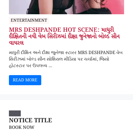
ENTERTAINMENT
MRS DESHPANDE HOT SCENE: માધુરી
દીક્ષિતની નવી વેબ સિરીઝમાં દીક્ષા જુનેજાનો બોલ્ડ સીન
વાયરલ
માધુરી દીક્ષિત અને દીક્ષા જુનેજા સ્ટારર MRS DESHPANDE વેબ
સિરીઝમાં બોલ્ડ સીન સોશિયલ મીડિયા પર ચર્ચામાં, જિયો
હોટસ્ટાર પર ઉપલબ્ધ ...
READ MORE
NOTICE TITLE
BOOK NOW