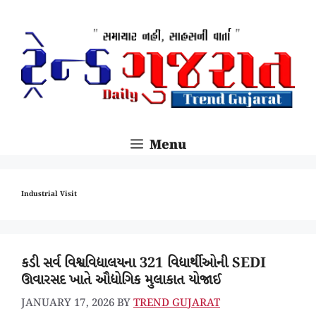
SKIP
TO
CONTENT
Menu
Industrial Visit
કડી સર્વ વિશ્વવિદ્યાલયના 321 વિદ્યાર્થીઓની SEDI
ઊવારસદ ખાતે ઔદ્યોગિક મુલાકાત યોજાઈ
JANUARY 17, 2026
BY
TREND GUJARAT