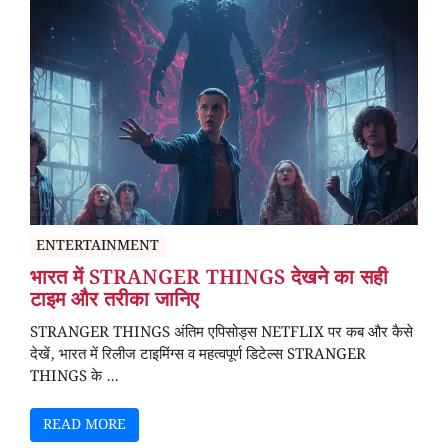
ENTERTAINMENT
भारत में STRANGER THINGS देखने का सही
टाइम और तरीका जानिए
STRANGER THINGS अंतिम एपिसोड्स NETFLIX पर कब और कैसे
देखें, भारत में रिलीज टाइमिंग्स व महत्वपूर्ण डिटेल्स STRANGER
THINGS के ...
READ MORE