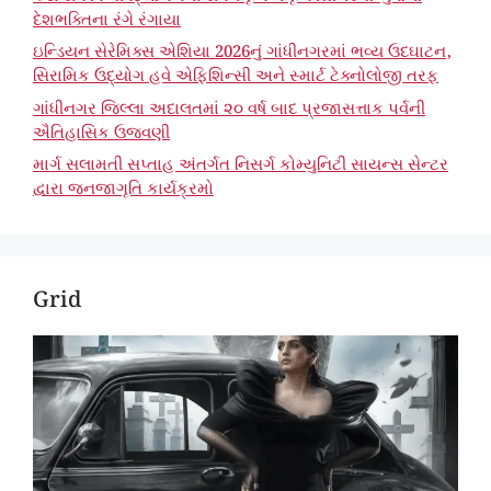
દેશભક્તિના રંગે રંગાયા
ઇન્ડિયન સેરેમિક્સ એશિયા 2026નું ગાંધીનગરમાં ભવ્ય ઉદઘાટન,
સિરામિક ઉદ્યોગ હવે એફિશિન્સી અને સ્માર્ટ ટેક્નોલોજી તરફ
ગાંધીનગર જિલ્લા અદાલતમાં ૨૦ વર્ષ બાદ પ્રજાસત્તાક પર્વની
ઐતિહાસિક ઉજવણી
માર્ગ સલામતી સપ્તાહ અંતર્ગત નિસર્ગ કોમ્યુનિટી સાયન્સ સેન્ટર
દ્વારા જનજાગૃતિ કાર્યક્રમો
Grid