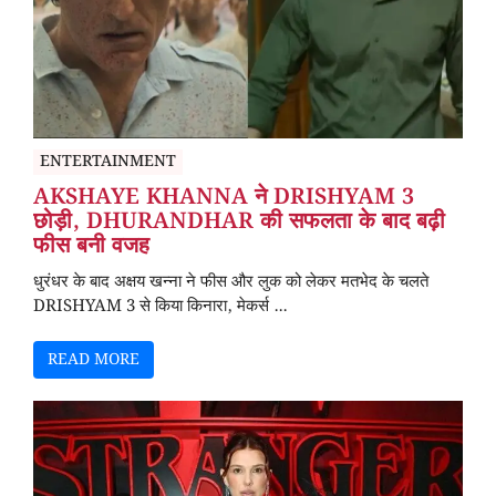
ENTERTAINMENT
AKSHAYE KHANNA ने DRISHYAM 3
छोड़ी, DHURANDHAR की सफलता के बाद बढ़ी
फीस बनी वजह
धुरंधर के बाद अक्षय खन्ना ने फीस और लुक को लेकर मतभेद के चलते
DRISHYAM 3 से किया किनारा, मेकर्स ...
READ MORE