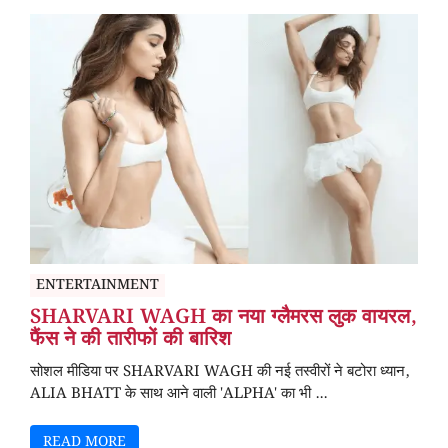
ENTERTAINMENT
SHARVARI WAGH का नया ग्लैमरस लुक वायरल,
फैंस ने की तारीफों की बारिश
सोशल मीडिया पर SHARVARI WAGH की नई तस्वीरों ने बटोरा ध्यान,
ALIA BHATT के साथ आने वाली 'ALPHA' का भी ...
READ MORE