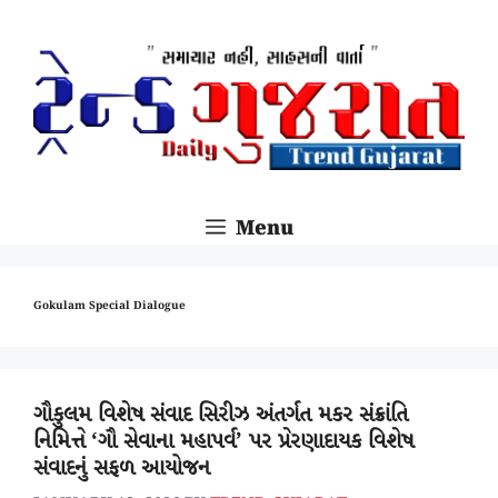
SKIP
TO
CONTENT
Menu
Gokulam Special Dialogue
ગૌકુલમ વિશેષ સંવાદ સિરીઝ અંતર્ગત મકર સંક્રાંતિ
નિમિત્તે ‘ગૌ સેવાના મહાપર્વ’ પર પ્રેરણાદાયક વિશેષ
સંવાદનું સફળ આયોજન