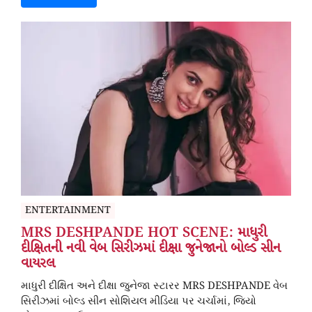
ENTERTAINMENT
MRS DESHPANDE HOT SCENE: માધુરી
દીક્ષિતની નવી વેબ સિરીઝમાં દીક્ષા જુનેજાનો બોલ્ડ સીન
વાયરલ
માધુરી દીક્ષિત અને દીક્ષા જુનેજા સ્ટારર MRS DESHPANDE વેબ
સિરીઝમાં બોલ્ડ સીન સોશિયલ મીડિયા પર ચર્ચામાં, જિયો