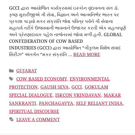
GCCI દ્વારા આયોજિત કાર્યક્રમમાં ઇસ્કોન વૃંદાવનના સંત ડૉ.
કૃષ્ણ મુરારીજીએ ગૌ સેવા, વિજ્ઞાન અને આત્મનિર્ભર ભારત પર
પ્રકાશ પાડ્યો મકર સંક્રાંતિ જેવા પવિત્ર પર્વને ગૌ સેવાના
મહાપર્વ તરીકે ઉજવવાની ભાવનાને ઉજાગર કરતી એક મહત્વપૂર્ણ
અને પ્રેરણાદાયક પહેલ તાજેતરમાં જોવા મળી હતી. GLOBAL
CONFEDERATION OF COW BASED
INDUSTRIES (GCCI) દ્વારા આયોજિત “ગૌકુલમ વિશેષ સંવાદ
સિરીઝ” અંતર્ગત “મકર સંક્રાંતિ …
READ MORE
CATEGORIES
GUJARAT
TAGS
COW BASED ECONOMY
,
ENVIRONMENTAL
PROTECTION
,
GAUSH SEVA
,
GCCI
,
GOKULAM
SPECIAL DIALOGUE
,
ISKCON VRINDAVAN
,
MAKAR
SANKRANTI
,
PANCHAGAVYA
,
SELF RELIANT INDIA
,
SPIRITUAL DISCOURSE
LEAVE A COMMENT