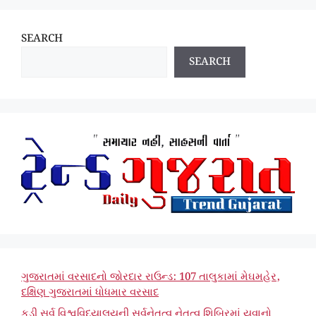
SEARCH
SEARCH
ગુજરાતમાં વરસાદનો જોરદાર રાઉન્ડ: 107 તાલુકામાં મેઘમહેર,
દક્ષિણ ગુજરાતમાં ધોધમાર વરસાદ
કડી સર્વ વિશ્વવિદ્યાલયની સર્વનેતૃત્વ નેતૃત્વ શિબિરમાં યુવાનો