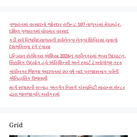
ગુજરાતમાં વરસાદનો જોરદાર રાઉન્ડ: 107 તાલુકામાં મેઘમહેર,
દક્ષિણ ગુજરાતમાં ધોધમાર વરસાદ
કડી સર્વ વિશ્વવિદ્યાલયની સર્વનેતૃત્વ નેતૃત્વ શિબિરમાં યુવાનો
દેશભક્તિના રંગે રંગાયા
ઇન્ડિયન સેરેમિક્સ એશિયા 2026નું ગાંધીનગરમાં ભવ્ય ઉદઘાટન,
સિરામિક ઉદ્યોગ હવે એફિશિન્સી અને સ્માર્ટ ટેક્નોલોજી તરફ
ગાંધીનગર જિલ્લા અદાલતમાં ૨૦ વર્ષ બાદ પ્રજાસત્તાક પર્વની
ઐતિહાસિક ઉજવણી
માર્ગ સલામતી સપ્તાહ અંતર્ગત નિસર્ગ કોમ્યુનિટી સાયન્સ સેન્ટર
દ્વારા જનજાગૃતિ કાર્યક્રમો
Grid