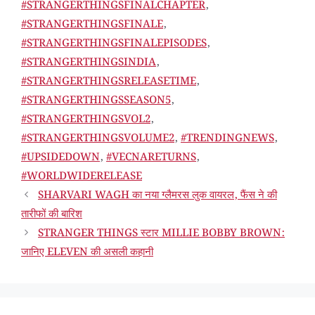
#STRANGERTHINGSFINALCHAPTER
,
#STRANGERTHINGSFINALE
,
#STRANGERTHINGSFINALEPISODES
,
#STRANGERTHINGSINDIA
,
#STRANGERTHINGSRELEASETIME
,
#STRANGERTHINGSSEASON5
,
#STRANGERTHINGSVOL2
,
#STRANGERTHINGSVOLUME2
,
#TRENDINGNEWS
,
#UPSIDEDOWN
,
#VECNARETURNS
,
#WORLDWIDERELEASE
SHARVARI WAGH का नया ग्लैमरस लुक वायरल, फैंस ने की
तारीफों की बारिश
STRANGER THINGS स्टार MILLIE BOBBY BROWN:
जानिए ELEVEN की असली कहानी