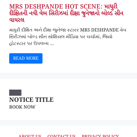
MRS DESHPANDE HOT SCENE: માધુરી
દીક્ષિતની નવી વેબ સિરીઝમાં દીક્ષા જુનેજાનો બોલ્ડ સીન
વાયરલ
માધુરી દીક્ષિત અને દીક્ષા જુનેજા સ્ટારર MRS DESHPANDE વેબ
સિરીઝમાં બોલ્ડ સીન સોશિયલ મીડિયા પર ચર્ચામાં, જિયો
હોટસ્ટાર પર ઉપલબ્ધ ...
READ MORE
NOTICE TITLE
BOOK NOW
ABOUT US
CONTACT US
PRIVACY POLICY