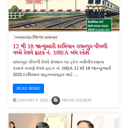
બનાસકાંઠા જિલ્લા સમાચાર
12 થી 18 જાન્યુઆરી દરમિયાન રાધનપુર-પીપળી
વચ્ચે રેલવે ફાટક નં. 100/A બંધ રહેશે
રાધનપુર-પીપળી રેલવે સેક્શન પર ટ્રેક નવીનીકરણના
કામને કારણે રેલવે ફાટક નં. 100/A 12 થી 18 જાન્યુઆરી
2026 દરમિયાન વાહનવ્યવહાર માટે …
READ MORE
JANUARY 9, 2026
/
TREND GUJARAT