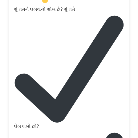
શું તમને લખવાનો શોખ છે? શું તમે
લેખ લખો છો?