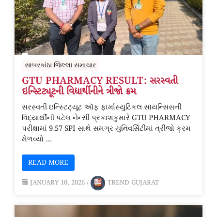
સાબરકાંઠા જિલ્લા સમાચાર
GTU PHARMACY RESULT: સરસ્વતી
ઇન્સ્ટિટ્યૂટની વિદ્યાર્થીનીને ત્રીજો ક્રમ
સરસ્વતી ઇન્સ્ટિટ્યૂટ ઑફ ફાર્માસ્યુટિકલ સાયન્સિસની
વિદ્યાર્થીની પટેલ નેન્સી પ્રકાશકુમારે GTU PHARMACY
પરીક્ષામાં 9.57 SPI સાથે સમગ્ર યુનિવર્સિટીમાં ત્રીજો ક્રમ
મેળવ્યો …
READ MORE
JANUARY 10, 2026
/
TREND GUJARAT