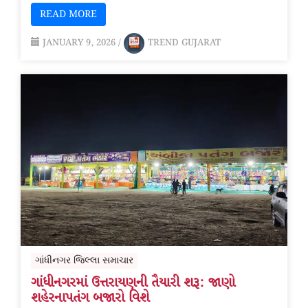
READ MORE
JANUARY 9, 2026
/
TREND GUJARAT
ગાંધીનગર જિલ્લા સમાચાર
ગાંધીનગરમાં ઉત્તરાયણની તૈયારી શરૂ: જાણો
શહેરનાપતંગ બજારો વિશે