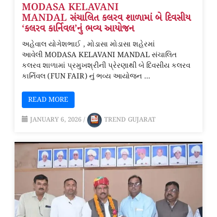
MODASA KELAVANI
MANDAL સંચાલિત કલરવ શાળામાં બે દિવસીય
‘કલરવ કાર્નિવલ’નું ભવ્ય આયોજન
અહેવાલ યોગેશભાઈ , મોડાસા મોડાસા શહેરમાં
આવેલી MODASA KELAVANI MANDAL સંચાલિત
કલરવ શાળામાં પ્રમુખશ્રીની પ્રેરણાથી બે દિવસીય કલરવ
કાર્નિવલ (FUN FAIR) નું ભવ્ય આયોજન …
READ MORE
JANUARY 6, 2026
/
TREND GUJARAT