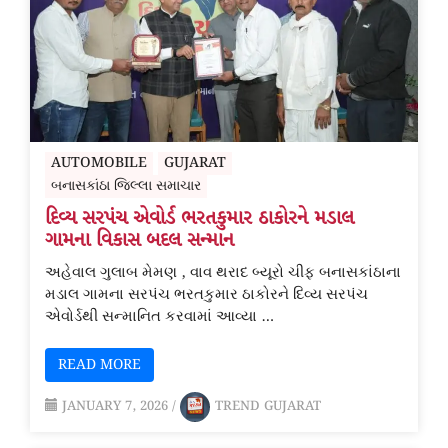
AUTOMOBILE
GUJARAT
બનાસકાંઠા જિલ્લા સમાચાર
દિવ્ય સરપંચ એવોર્ડ ભરતકુમાર ઠાકોરને મડાલ
ગામના વિકાસ બદલ સન્માન
અહેવાલ ગુલાબ મેમણ , વાવ થરાદ બ્યૂરો ચીફ બનાસકાંઠાના
મડાલ ગામના સરપંચ ભરતકુમાર ઠાકોરને દિવ્ય સરપંચ
એવોર્ડથી સન્માનિત કરવામાં આવ્યા …
READ MORE
JANUARY 7, 2026
/
TREND GUJARAT