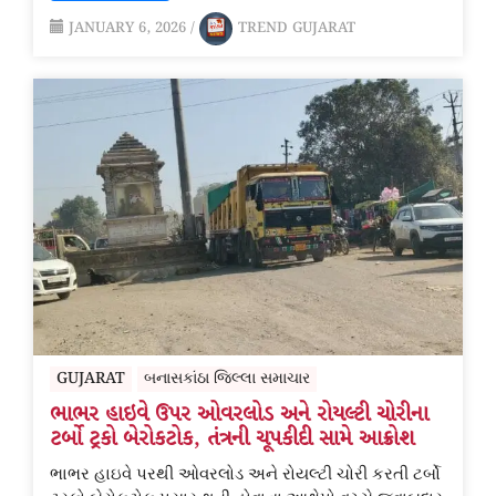
JANUARY 6, 2026
/
TREND GUJARAT
GUJARAT
બનાસકાંઠા જિલ્લા સમાચાર
ભાભર હાઇવે ઉપર ઓવરલોડ અને રોયલ્ટી ચોરીના
ટર્બો ટ્રકો બેરોકટોક, તંત્રની ચૂપકીદી સામે આક્રોશ
ભાભર હાઇવે પરથી ઓવરલોડ અને રોયલ્ટી ચોરી કરતી ટર્બો