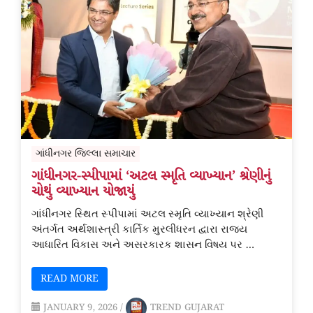
ગાંધીનગર જિલ્લા સમાચાર
ગાંધીનગર-સ્પીપામાં ‘અટલ સ્મૃતિ વ્યાખ્યાન’ શ્રેણીનું
ચોથું વ્યાખ્યાન યોજાયું
ગાંધીનગર સ્થિત સ્પીપામાં અટલ સ્મૃતિ વ્યાખ્યાન શ્રેણી
અંતર્ગત અર્થશાસ્ત્રી કાર્તિક મુરલીધરન દ્વારા રાજ્ય
આધારિત વિકાસ અને અસરકારક શાસન વિષય પર …
READ MORE
JANUARY 9, 2026
/
TREND GUJARAT