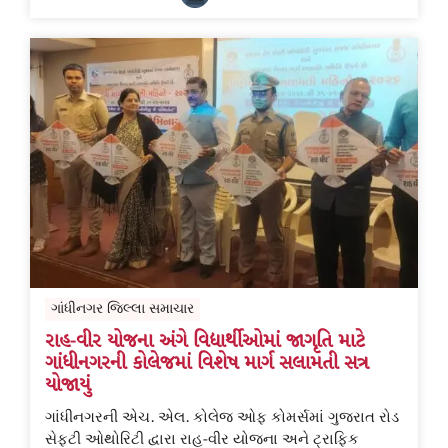
ગાંધીનગર જિલ્લા સમાચાર
રાહ-વીર યોજના અંગે વિદ્યાર્થીઓમાં જાગૃતિ માટે
ગાંધીનગરની કોલેજમાં વિશેષ માર્ગ સલામતી સત્ર
યોજાયું
ગાંધીનગરની એચ. એલ. કોલેજ ઓફ કોમર્સમાં ગુજરાત રોડ
સેફ્ટી ઓથોરિટી દ્વારા રાહ-વીર યોજના અને ટ્રાફિક