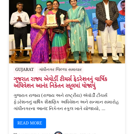
GUJARAT
ગાંધીનગર જિલ્લા સમાચાર
ગુજરાત રાજ્ય એવોર્ડી ટીચર્સ ફેડરેશનનું વાર્ષિક
અધિવેશન આનંદ નિકેતન સ્કૂલમાં યોજાયું
ગુજરાત રાજ્ય (રાજ્ય અને રાષ્ટ્રીય) ઍવૉર્ડી ટીચર્સ
ફેડરેશનનું વાર્ષિક શૈક્ષણિક અધિવેશન અને સન્માન સમારોહ
ગાંધીનગરના આનંદ નિકેતન સ્કૂલ ખાતે યોજાયો, …
READ MORE