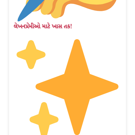
લેખનપ્રેમીઓ માટે ખાસ તક!