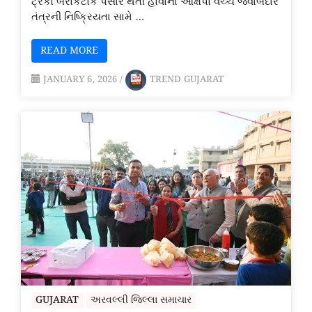
ટ્રકો બેરોકટોક પસાર થતી હોવાના આક્ષેપો વચ્ચે જવાબદાર
તંત્રની નિષ્ક્રિયતા સામે …
READ MORE
JANUARY 6, 2026
/
TREND GUJARAT
GUJARAT
અરવલ્લી જિલ્લા સમાચાર