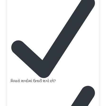
વિચારો શબ્દોમાં ઉતારી શકો છો?