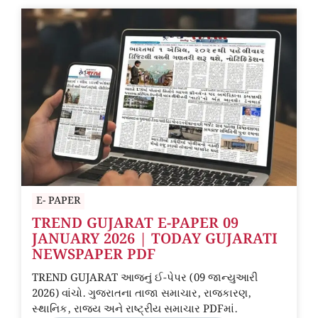
E- PAPER
TREND GUJARAT E-PAPER 09
JANUARY 2026 | TODAY GUJARATI
NEWSPAPER PDF
TREND GUJARAT આજનું ઈ-પેપર (09 જાન્યુઆરી
2026) વાંચો. ગુજરાતના તાજા સમાચાર, રાજકારણ,
સ્થાનિક, રાજ્ય અને રાષ્ટ્રીય સમાચાર PDFમાં.