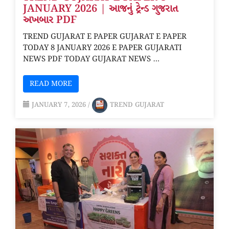
JANUARY 2026 | આજનું ટ્રેન્ડ ગુજરાત
અખબાર PDF
TREND GUJARAT E PAPER GUJARAT E PAPER
TODAY 8 JANUARY 2026 E PAPER GUJARATI
NEWS PDF TODAY GUJARAT NEWS …
READ MORE
JANUARY 7, 2026
/
TREND GUJARAT