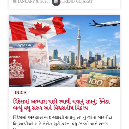
JANUARY 8, 2026
/
TREND GUJARAT
INDIA
વિદેશમાં અભ્યાસ પછી સ્થાયી થવાનું સપનું: કેનેડા
બન્યું વધુ સરળ અને વિશ્વસનીય વિકલ્પ
વિદેશમાં અભ્યાસ બાદ સ્થાયી થવાનું સપનું જોતા ભારતીય
વિદ્યાર્થીઓ માટે કેનેડા યુકે કરતા વધુ ઝડપી અને સરળ