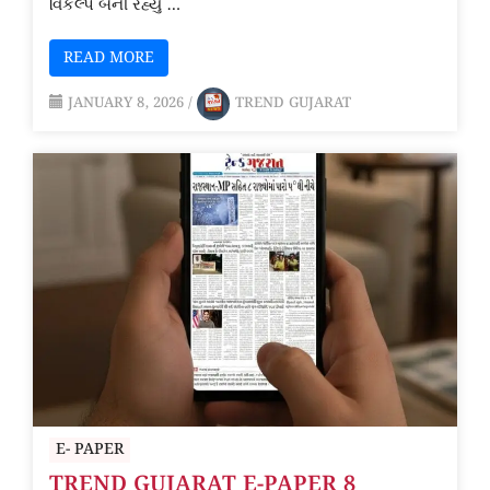
વિકલ્પ બની રહ્યું …
READ MORE
JANUARY 8, 2026
/
TREND GUJARAT
E- PAPER
TREND GUJARAT E-PAPER 8