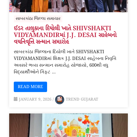
સાબરકાંઠા જિલ્લા સમાચાર
ઈડર તાલુકાના દિયોલી ખાતે SHIVSHAKTI
VIDYAMANDIRમાં J.J. DESAI સાહેબનો
વયનિવૃત્તિ સન્માન સમારોહ
સાબરકાંઠા જિલ્લાના દિયોલી ખાતે SHIVSHAKTI
VIDYAMANDIRમાં શિક્ષક J.J. DESAI સાહેબના નિવૃત્તિ
અવસરે ભવ્ય સન્માન સમારોહ યોજાયો, 600થી વધુ
વિદ્યાર્થીઓને ગિફ્ટ …
READ MORE
JANUARY 9, 2026
/
TREND GUJARAT