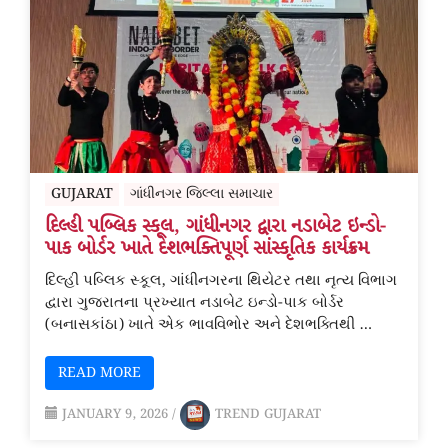
GUJARAT
ગાંધીનગર જિલ્લા સમાચાર
દિલ્હી પબ્લિક સ્કૂલ, ગાંધીનગર દ્વારા નડાબેટ ઇન્ડો-
પાક બોર્ડર ખાતે દેશભક્તિપૂર્ણ સાંસ્કૃતિક કાર્યક્રમ
દિલ્હી પબ્લિક સ્કૂલ, ગાંધીનગરના થિયેટર તથા નૃત્ય વિભાગ
દ્વારા ગુજરાતના પ્રખ્યાત નડાબેટ ઇન્ડો-પાક બોર્ડર
(બનાસકાંઠા) ખાતે એક ભાવવિભોર અને દેશભક્તિથી …
READ MORE
JANUARY 9, 2026
/
TREND GUJARAT