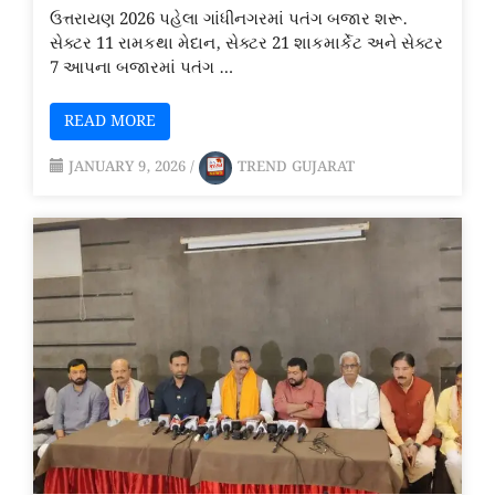
ઉત્તરાયણ 2026 પહેલા ગાંધીનગરમાં પતંગ બજાર શરૂ.
સેક્ટર 11 રામકથા મેદાન, સેક્ટર 21 શાકમાર્કેટ અને સેક્ટર
7 આપના બજારમાં પતંગ …
READ MORE
JANUARY 9, 2026
/
TREND GUJARAT