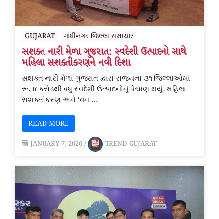
GUJARAT
ગાંધીનગર જિલ્લા સમાચાર
સશક્ત નારી મેળા ગુજરાત: સ્વદેશી ઉત્પાદનો સાથે
મહિલા સશક્તીકરણને નવી દિશા
સશક્ત નારી મેળા ગુજરાત દ્વારા રાજ્યના ૩૧ જિલ્લાઓમાં
રૂ. ૪ કરોડથી વધુ સ્વદેશી ઉત્પાદનોનું વેચાણ થયું. મહિલા
સશક્તીકરણ અને ‘વન …
READ MORE
JANUARY 7, 2026
/
TREND GUJARAT