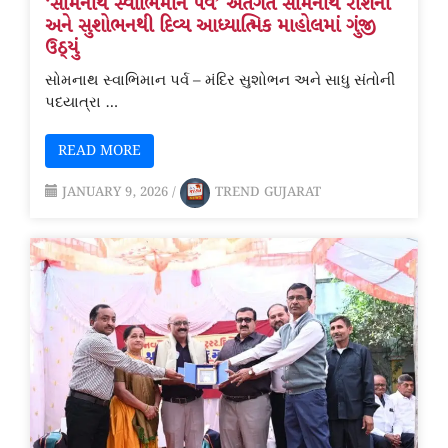
‘સોમનાથ સ્વાભિમાન પર્વ’ અંતર્ગત સોમનાથ રોશની
અને સુશોભનથી દિવ્ય આધ્યાત્મિક માહોલમાં ગુંજી
ઉઠ્યું
સોમનાથ સ્વાભિમાન પર્વ – મંદિર સુશોભન અને સાધુ સંતોની
પદયાત્રા …
READ MORE
JANUARY 9, 2026
/
TREND GUJARAT