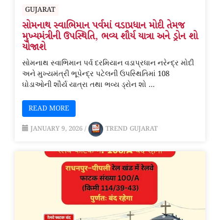
GUJARAT
સોમનાથ સ્વાભિમાન પર્વમાં વડાપ્રધાન મોદી તેમજ
મુખ્યમંત્રીની ઉપસ્થિતિ, ભવ્ય શૌર્ય યાત્રા અને ડ્રોન શો
યોજાશે
સોમનાથ સ્વાભિમાન પર્વ દરમિયાન વડાપ્રધાન નરેન્દ્ર મોદી
અને મુખ્યમંત્રી ભૂપેન્દ્ર પટેલની ઉપસ્થિતિમાં 108
ઘોડાઓની શૌર્ય યાત્રા તથા ભવ્ય ડ્રોન શો …
READ MORE
JANUARY 9, 2026
/
TREND GUJARAT