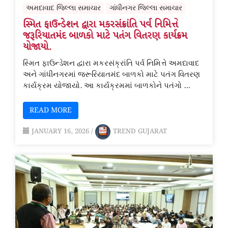
અમદાવાદ જિલ્લા સમાચાર
ગાંધીનગર જિલ્લા સમાચાર
સ્મિત ફાઉન્ડેશન દ્વારા મકરસંક્રાંતિ પર્વ નિમિત્તે
જરૂરિયાતમંદ બાળકો માટે પતંગ વિતરણ કાર્યક્રમ
યોજાયો.
સ્મિત ફાઉન્ડેશન દ્વારા મકરસંક્રાંતિ પર્વ નિમિત્તે અમદાવાદ
અને ગાંધીનગરમાં જરૂરિયાતમંદ બાળકો માટે પતંગ વિતરણ
કાર્યક્રમ યોજાયો. આ કાર્યક્રમમાં બાળકોને પતંગો …
READ MORE
JANUARY 16, 2026
/
TREND GUJARAT