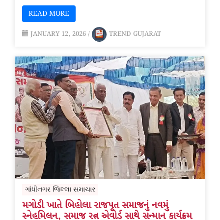
READ MORE
JANUARY 12, 2026
/
TREND GUJARAT
ગાંધીનગર જિલ્લા સમાચાર
મગોડી ખાતે બિહોલા રાજપૂત સમાજનું નવમું
સ્નેહમિલન, સમાજ રત્ન એવોર્ડ સાથે સન્માન કાર્યક્રમ