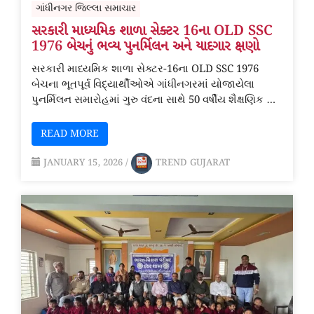
ગાંધીનગર જિલ્લા સમાચાર
સરકારી માધ્યમિક શાળા સેક્ટર 16ના OLD SSC
1976 બેચનું ભવ્ય પુનર્મિલન અને યાદગાર ક્ષણો
સરકારી માધ્યમિક શાળા સેક્ટર-16ના OLD SSC 1976
બેચના ભૂતપૂર્વ વિદ્યાર્થીઓએ ગાંધીનગરમાં યોજાયેલા
પુનર્મિલન સમારોહમાં ગુરુ વંદના સાથે 50 વર્ષીય શૈક્ષણિક …
READ MORE
JANUARY 15, 2026
/
TREND GUJARAT