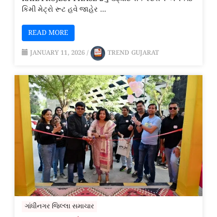
કિમી મેટ્રો રૂટ હવે જાહેર …
READ MORE
JANUARY 11, 2026
/
TREND GUJARAT
ગાંધીનગર જિલ્લા સમાચાર