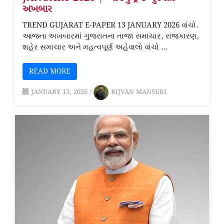
અખબાર
TREND GUJARAT E-PAPER 13 JANUARY 2026 વાંચો.
આજના અખબારમાં ગુજરાતના તાજા સમાચાર, રાજકારણ,
શહેર સમાચાર અને મહત્વપૂર્ણ અહેવાલો વાંચો …
READ MORE
JANUARY 13, 2026
/
RIJVAN MANSURI