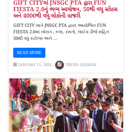
GIFT CITYમાં JNSGC PTA દ્વારા FUN
FIESTA 2.0નું ભવ્ય આયોજન, 50થી વધુ સ્ટોલ્સ
અને 4000થી વધુ લોકોની હાજરી
GIFT CITY ખાતે JNSGC PTA દ્વારા આયોજિત FUN
FIESTA 2.0માં ખોરાક, કલા, રમતો, લાઈવ ડીજે સહિત
50થી વધુ સ્ટોલ્સ અને …
READ MORE
JANUARY 11, 2026
/
TREND GUJARAT