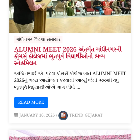
ગાંધીનગર જિલ્લા સમાચાર
ALUMNI MEET 2026 અંતર્ગત ગાંધીનગરની
કોમર્સ કોલેજમાં ભૂતપૂર્વ વિદ્યાર્થીઓનો ભવ્ય
સ્નેહમિલન
અશ્વિનભાઈ એ. પટેલ કોમર્સ કોલેજ ખાતે ALUMNI MEET
2026નું ભવ્ય આયોજન કરવામાં આવ્યું જેમાં ૨૦૦થી વધુ
ભૂતપૂર્વ વિદ્યાર્થીઓએ ભાગ લીધો …
READ MORE
JANUARY 16, 2026
/
TREND GUJARAT