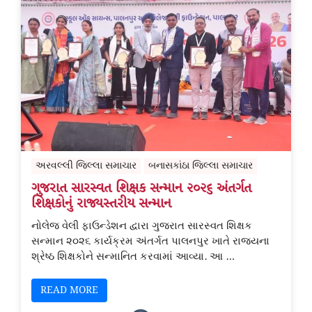
અરવલ્લી જિલ્લા સમાચાર
બનાસકાંઠા જિલ્લા સમાચાર
ગુજરાત સારસ્વત શિક્ષક સન્માન ૨૦૨૬ અંતર્ગત
શિક્ષકોનું રાજ્યસ્તરીય સન્માન
નોલેજ વેલી ફાઉન્ડેશન દ્વારા ગુજરાત સારસ્વત શિક્ષક
સન્માન ૨૦૨૬ કાર્યક્રમ અંતર્ગત પાલનપુર ખાતે રાજ્યના
શ્રેષ્ઠ શિક્ષકોને સન્માનિત કરવામાં આવ્યા. આ …
READ MORE