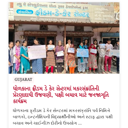
GUJARAT
ધોળકાના ફ્રીડમ ડે કેર સેન્ટરમાં મકરસંક્રાંતિની
પ્રેરણાદાયી ઉજવણી, પક્ષી બચાવ માટે જનજાગૃતિ
કાર્યક્રમ
ધોળકાના ફ્રીડમ ડે કેર સેન્ટરમાં મકરસંક્રાંતિ પર્વ નિમિત્તે
બાળકો, ઇન્ટર્નશિપની વિદ્યાર્થીનીઓ અને સ્ટાફ દ્વારા પક્ષી
બચાવ અને ચાઈનીઝ દોરીનો ઉપયોગ …