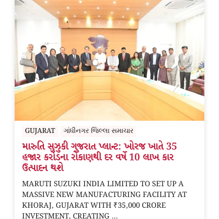
GUJARAT
ગાંધીનગર જિલ્લા સમાચાર
મારુતિ સુઝુકી ગુજરાત પ્લાન્ટ: ખોરજ ખાતે 35
હજાર કરોડના રોકાણથી દર વર્ષે 10 લાખ કાર
ઉત્પાદન થશે
MARUTI SUZUKI INDIA LIMITED TO SET UP A
MASSIVE NEW MANUFACTURING FACILITY AT
KHORAJ, GUJARAT WITH ₹35,000 CRORE
INVESTMENT, CREATING …