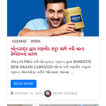
GUJARAT
INDIA
બોન્ડટાઇટ દ્વારા રણબીર કપૂર સાથે નવી બ્રાન્ડ
કેમ્પેઇનનો પ્રારંભ
એસ્ટ્રલ લિમિટેડની બોન્ડટાઇટ બ્રાન્ડ દ્વારા BONDTITE
NEW BRAND CAMPAIGN લોન્ચ કરી રણબીર કપૂરને
બ્રાન્ડ એમ્બેસેડર તરીકે જોડવામાં આવ્યા …
READ MORE
JANUARY 16, 2026
/
TREND GUJARAT