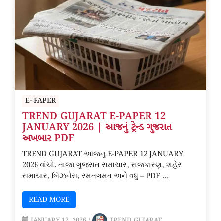
E- PAPER
TREND GUJARAT E-PAPER 12
JANUARY 2026 | આજનું ટ્રેન્ડ ગુજરાત
અખબાર PDF
TREND GUJARAT આજનું E-PAPER 12 JANUARY
2026 વાંચો. તાજા ગુજરાત સમાચાર, રાજકારણ, શહેર
સમાચાર, બિઝનેસ, રમતગમત અને વધુ – PDF …
READ MORE
JANUARY 12, 2026
/
TREND GUJARAT