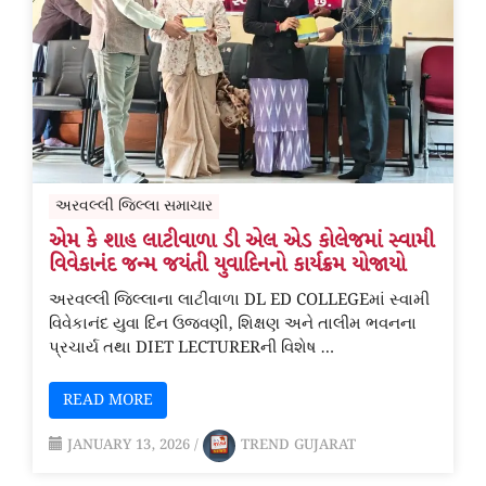
અરવલ્લી જિલ્લા સમાચાર
એમ કે શાહ લાટીવાળા ડી એલ એડ કોલેજમાં સ્વામી
વિવેકાનંદ જન્મ જયંતી યુવાદિનનો કાર્યક્રમ યોજાયો
અરવલ્લી જિલ્લાના લાટીવાળા DL ED COLLEGEમાં સ્વામી
વિવેકાનંદ યુવા દિન ઉજવણી, શિક્ષણ અને તાલીમ ભવનના
પ્રચાર્ય તથા DIET LECTURERની વિશેષ …
READ MORE
JANUARY 13, 2026
/
TREND GUJARAT