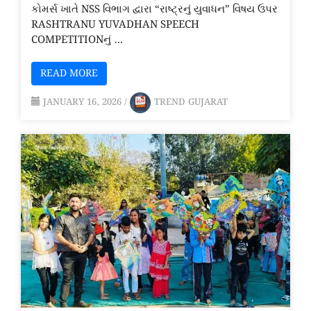
કોમર્સ ખાતે NSS વિભાગ દ્વારા “રાષ્ટ્રનું યુવાધન” વિષય ઉપર
RASHTRANU YUVADHAN SPEECH
COMPETITIONનું …
READ MORE
JANUARY 16, 2026
/
TREND GUJARAT