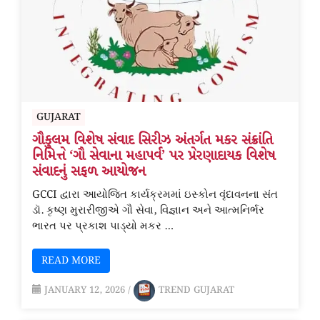
GUJARAT
ગૌકુલમ વિશેષ સંવાદ સિરીઝ અંતર્ગત મકર સંક્રાંતિ
નિમિત્તે ‘ગૌ સેવાના મહાપર્વ’ પર પ્રેરણાદાયક વિશેષ
સંવાદનું સફળ આયોજન
GCCI દ્વારા આયોજિત કાર્યક્રમમાં ઇસ્કોન વૃંદાવનના સંત
ડૉ. કૃષ્ણ મુરારીજીએ ગૌ સેવા, વિજ્ઞાન અને આત્મનિર્ભર
ભારત પર પ્રકાશ પાડ્યો મકર …
READ MORE
JANUARY 12, 2026
/
TREND GUJARAT