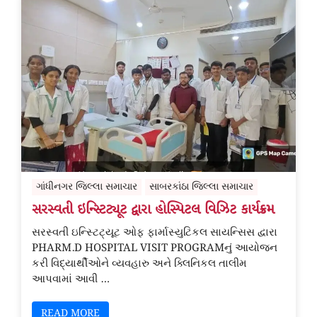
ગાંધીનગર જિલ્લા સમાચાર
સાબરકાંઠા જિલ્લા સમાચાર
સરસ્વતી ઇન્સ્ટિટ્યૂટ દ્વારા હોસ્પિટલ વિઝિટ કાર્યક્રમ
સરસ્વતી ઇન્સ્ટિટ્યૂટ ઓફ ફાર્માસ્યુટિકલ સાયન્સિસ દ્વારા
PHARM.D HOSPITAL VISIT PROGRAMનું આયોજન
કરી વિદ્યાર્થીઓને વ્યવહારુ અને ક્લિનિકલ તાલીમ
આપવામાં આવી …
READ MORE