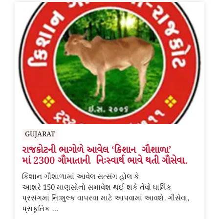
GUJARAT
રાજકોટની ભાગોળે આવેલ ‘કિશાન ગૌશાળા’
માં 2300 ગૌમાતાની નિઃસ્વાર્થ ભાવે થતી ગૌસેવા.
કિશાન ગૌશાળામાં આવેલ સત્સંગ હોલ કે
આશરે 150 માણસોનો સમાવેશ થઈ શકે તેવો ધાર્મિક
પ્રસંગમાં નિઃશુલ્ક વાપરવા માટે આપવામાં આવશે. ગૌસેવા,
પ્રાકૃતિક …