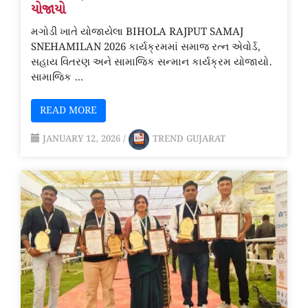
યોજાયો
મગોડી ખાતે યોજાયેલા BIHOLA RAJPUT SAMAJ
SNEHAMILAN 2026 કાર્યક્રમમાં સમાજ રત્ન એવોર્ડ,
સહાય વિતરણ અને સામાજિક સન્માન કાર્યક્રમ યોજાયો.
સામાજિક …
READ MORE
JANUARY 12, 2026
/
TREND GUJARAT