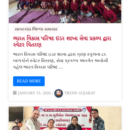
સાબરકાંઠા જિલ્લા સમાચાર
ભારત વિકાસ પરિષદ ઇડર શાખા સેવા પ્રકલ્પ દ્વારા
સ્વેટર વિતરણ
ભારત વિકાસ પરિષદ ઇડર શાખા દ્વારા ત્રણ સ્કૂલના ૮૬
બાળકોને સ્વેટર વિતરણ, સેવા પ્રકલ્પ અંતર્ગત અનોખી
પહેલ ભારત વિકાસ પરિષદ …
READ MORE
JANUARY 13, 2026
/
TREND GUJARAT