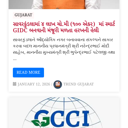
GUJARAT
સાવરકુંડલામાં ૪ લાખ ચો.મી (૧૦૦ એકર) માં સ્માર્ટ
GIDC બનવાની મંજૂરી મળતા હરખની હેલી
સાવરકુંડલાને ઔદ્યોગિક નગર બનાવવાના સંકલ્પને સાકાર
કરવા બદલ માનનીય પ્રધાનમંત્રી શ્રી નરેન્દ્રભાઈ મોદી
સાહેબ, માનનીય મુખ્યમંત્રી શ્રી ભુપેન્દ્રભાઈ પટેલજી તથા
…
READ MORE
JANUARY 12, 2026
/
TREND GUJARAT