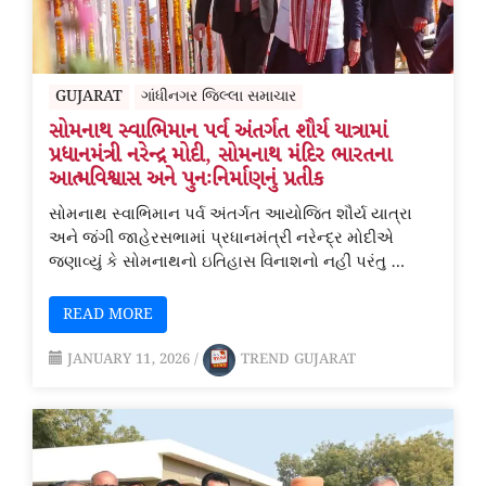
GUJARAT
ગાંધીનગર જિલ્લા સમાચાર
સોમનાથ સ્વાભિમાન પર્વ અંતર્ગત શૌર્ય યાત્રામાં
પ્રધાનમંત્રી નરેન્દ્ર મોદી, સોમનાથ મંદિર ભારતના
આત્મવિશ્વાસ અને પુનઃનિર્માણનું પ્રતીક
સોમનાથ સ્વાભિમાન પર્વ અંતર્ગત આયોજિત શૌર્ય યાત્રા
અને જંગી જાહેરસભામાં પ્રધાનમંત્રી નરેન્દ્ર મોદીએ
જણાવ્યું કે સોમનાથનો ઇતિહાસ વિનાશનો નહીં પરંતુ …
READ MORE
JANUARY 11, 2026
/
TREND GUJARAT