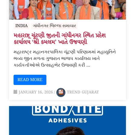
INDIA
ગાંધીનગર જિલ્લા સમાચાર
મહારાષ્ટ્ર ચૂંટણી જીતની ગાંધીનગર સ્થિત પ્રદેશ
કાર્યાલય ‘શ્રી કમલમ’ ખાતે ઉજવણી
મહારાષ્ટ્ર મહાનગરપાલિકા ચૂંટણી પરિણામમાં મહાયુતિને
ભવ્ય જીત મળતા ગુજરાત ભાજપ કાર્યાલય ખાતે
કાર્યકર્તાઓએ ઉત્સાહભેર ઉજવણી કરી …
READ MORE
JANUARY 16, 2026
/
TREND GUJARAT