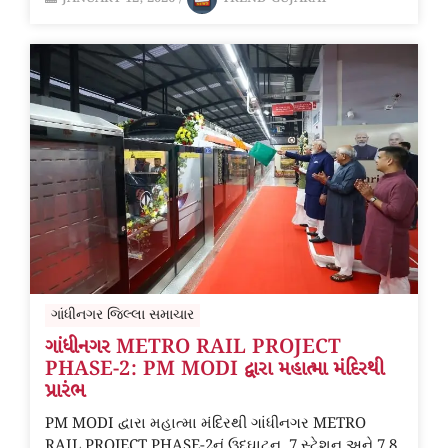
ગાંધીનગર જિલ્લા સમાચાર
ગાંધીનગર METRO RAIL PROJECT
PHASE-2: PM MODI દ્વારા મહાત્મા મંદિરથી
પ્રારંભ
PM MODI દ્વારા મહાત્મા મંદિરથી ગાંધીનગર METRO
RAIL PROJECT PHASE-2નું ઉદ્ઘાટન. 7 સ્ટેશન અને 7.8