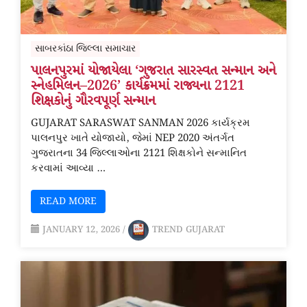
સાબરકાંઠા જિલ્લા સમાચાર
પાલનપુરમાં યોજાયેલા ‘ગુજરાત સારસ્વત સન્માન અને
સ્નેહમિલન–2026’ કાર્યક્રમમાં રાજ્યના 2121
શિક્ષકોનું ગૌરવપૂર્ણ સન્માન
GUJARAT SARASWAT SANMAN 2026 કાર્યક્રમ
પાલનપુર ખાતે યોજાયો, જેમાં NEP 2020 અંતર્ગત
ગુજરાતના 34 જિલ્લાઓના 2121 શિક્ષકોને સન્માનિત
કરવામાં આવ્યા …
READ MORE
JANUARY 12, 2026
/
TREND GUJARAT