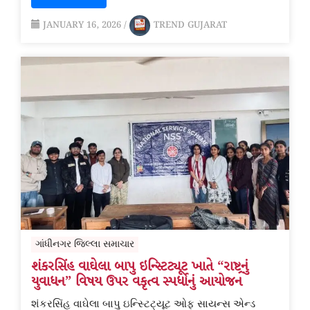
JANUARY 16, 2026
/
TREND GUJARAT
ગાંધીનગર જિલ્લા સમાચાર
શંકરસિંહ વાઘેલા બાપુ ઇન્સ્ટિટ્યૂટ ખાતે “રાષ્ટ્રનું
યુવાધન” વિષય ઉપર વકૃત્વ સ્પર્ધાનું આયોજન
શંકરસિંહ વાઘેલા બાપુ ઇન્સ્ટિટ્યૂટ ઓફ સાયન્સ એન્ડ